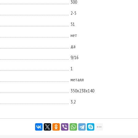
300
2-5
51
нет
да
9/16
1
металл
350х238х140
3,2