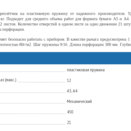
ереплётчик на пластиковую пружину от надежного производителя. 
кг. Подходит для среднего объема работ для формата бумаги А5 и А4
12 листов. Количество отверстий в одном листе за одно движение 21 ш
ы перфорации.
ет безопасно работать с прибором. В качестве рычага предусмотрена 1 р
плотностью 80г/м2. Шаг пружины 9/16. Длина перфорации 300 мм. Глуби
пластиковая пружина
з (макс.)
12
А5, А4
Механический
450
21