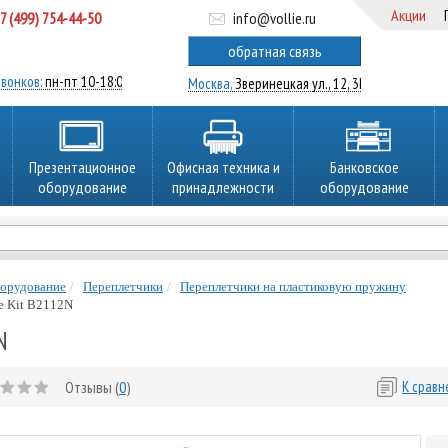
Акции
7 (499) 754-44-50
info@vollie.ru
ратный звонок
обратная связь
вонков:
пн-пт 10-18:00
Москва,
Зверинецкая ул., 12, 3Ц
Презентационное
Офисная техника и
Банковское
оборудование
принадлежности
оборудование
борудование
Переплетчики
Переплетчики на пластиковую пружину
e Kit B2112N
N
Отзывы (
0
)
К срав