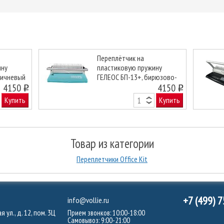
Переплётчик на
ину
пластиковую пружину
ричневый
ГЕЛЕОС БП-13+, бирюзово-
Next
4150
белый
4150
o
o
Купить
Купить
Товар из категории
Переплетчики Office Kit
+7 (499) 
info@vollie.ru
 ул., д. 12, пом. 3Ц
Прием звонков: 10:00-18:00
Самовывоз: 9:00-21:00