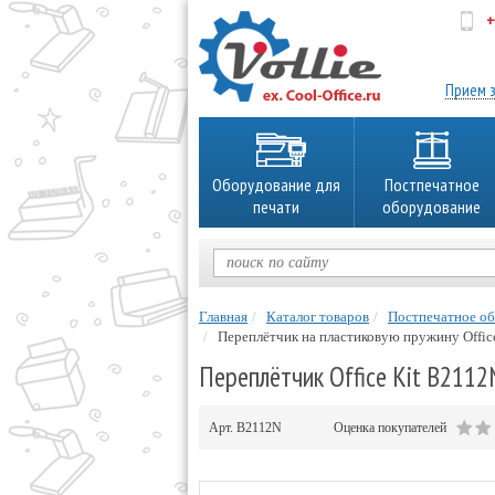
+
об
Прием з
Оборудование для
Постпечатное
печати
оборудование
Главная
Каталог товаров
Постпечатное о
Переплётчик на пластиковую пружину Offic
Переплётчик Office Kit B2112
Арт.
B2112N
Оценка покупателей