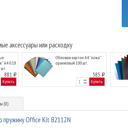
мые аксессуары или расходку
ые
Обложки картон А4 ''кожа''
'' А4 0.18
оранжевый 100 шт.
 шт.
Next
881
585
o
o
Купить
Купить
ы (0)
ю пружину Office Kit B2112N