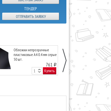
ТЕНДЕР
ОТПРАВИТЬ ЗАЯВКУ
Обложки непрозрачные
Обложки неп
пластиковые А4 0.4 мм серые
пластиковые А
50 шт.
желтые 50 шт
761
o
Купить