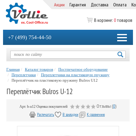
Акции
Гарантия
Доставка
Оплата
Ко
В корзине:
0
товаров
+7 (499) 754-44-50
Главная
Каталог товаров
Постпечатное оборудование
Переплетчики
Переплетчики на пластиковую пружину
Переплётчик на пластиковую пружину Bulros U12
Переплётчик Bulros U-12
Отзывы (
0
)
Арт.
b-u12
Оценка покупателей
Распечатать
В закладки
К сравнению