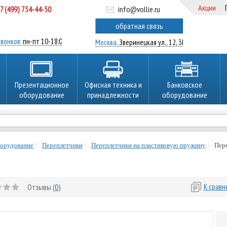
Акции
7 (499) 754-44-50
info@vollie.ru
ратный звонок
обратная связь
вонков:
пн-пт 10-18:00
Москва,
Зверинецкая ул., 12, 3Ц
Презентационное
Офисная техника и
Банковское
оборудование
принадлежности
оборудование
борудование
Переплетчики
Переплетчики на пластиковую пружину
Пер
Отзывы (
0
)
К срав