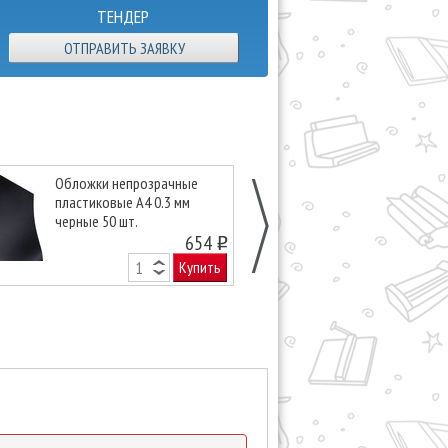
ТЕНДЕР
ОТПРАВИТЬ ЗАЯВКУ
Обложки непрозрачные
Пластиковые 
пластиковые А4 0.3 мм
50шт., красны
черные 50 шт.
654
o
Купить