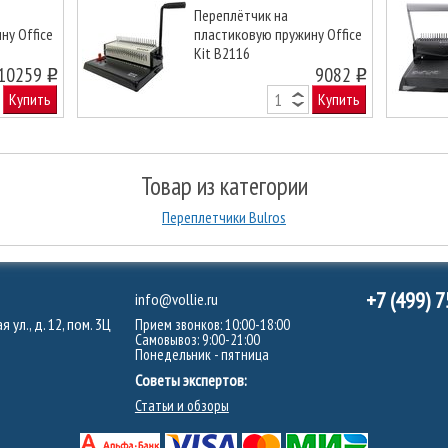
Переплётчик на
ну Office
пластиковую пружину Office
Kit B2116
Next
10259
9082
o
o
Купить
Купить
Товар из категории
Переплетчики Bulros
+7 (499) 
info@vollie.ru
 ул., д. 12, пом. 3Ц
Прием звонков: 10:00-18:00
Самовывоз: 9:00-21:00
Понедельник - пятница
Советы экспертов:
Статьи и обзоры