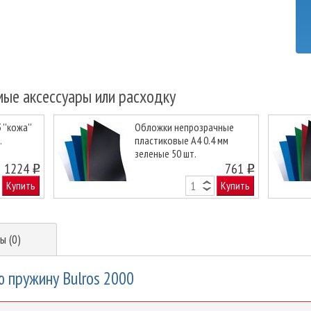
мые аксессуары или расходку
''кожа''
Обложки непрозрачные
.
пластиковые А4 0.4 мм
зеленые 50 шт.
Next
1224
761
o
o
Купить
Купить
ы (0)
ю пружину Bulros 2000