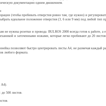
хническую документацию одним движением.
ч
форации
(чтобы пробивать отверстия ровно там, где нужно) и
регулироват
 выбрать идеальное положение отверстия (3, 6 или 9 мм) под любой тип
ам не нужны розетки и провода. BULROS 2000 всегда готов к работе, а е
механикой и заточенными ножами, которые легко пробивают до
20 листов
инейка позволяют быстро центрировать листы А4, не размечая каждый р
ов любого формата.
 А4).
:
до 500 листов.
истов.