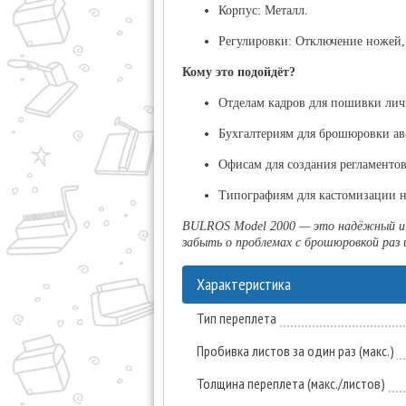
Корпус:
Металл.
Регулировки:
Отключение ножей, о
Кому это подойдёт?
Отделам кадров
для пошивки лич
Бухгалтериям
для брошюровки ава
Офисам
для создания регламенто
Типографиям
для кастомизации 
BULROS Model 2000 — это надёжный и м
забыть о проблемах с брошюровкой раз и
Характеристика
Тип переплета
Пробивка листов за один раз (макс.)
Толщина переплета (макс./листов)