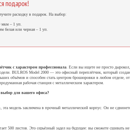
ся подарок!
лучите расходку в подарок. На выбор:
мкм – 1 уп.
м белая или черная – 1 уп.
ётчик с характером профессионала
.
Если вы ищете не просто дырокол
одели.
BULROS Model 2000 — это офисный переплётчик, который создан д
льших объёмов и способен стать центром брошюровки в любом отделе, от 
 продуманная рабочая станция с металлическим характером.
выбор для вашего офиса?
, эта модель заключена в
прочный металлический корпус
. Он не сдвинет
гает
500 листов
. Это серьёзный задел на будущее: вы сможете сшивать не