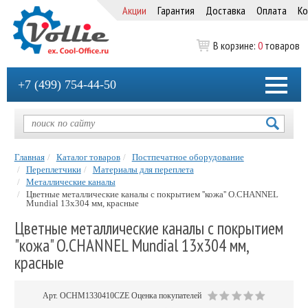
Акции
Гарантия
Доставка
Оплата
Ко
В корзине:
0
товаров
+7 (499) 754-44-50
Главная
Каталог товаров
Постпечатное оборудование
Переплетчики
Материалы для переплета
Металлические каналы
Цветные металлические каналы с покрытием ''кожа'' O.CHANNEL
Mundial 13х304 мм, красные
Цветные металлические каналы с покрытием
"кожа" O.CHANNEL Mundial 13х304 мм,
красные
Арт.
OCHM1330410CZE
Оценка покупателей