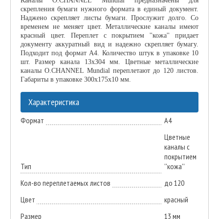
Каналы O.CHANNEL Mundial предназначены для
скрепления бумаги нужного формата в единый документ.
Наджено скрепляет листы бумаги. Прослужит долго. Со
временем не меняет цвет. Металлические каналы имеют
красный цвет. Переплет с покрытием ''кожа'' придает
документу аккуратный вид и надежно скрепляет бумагу.
Подходит под формат А4. Количество штук в упаковке 10
шт. Размер канала 13х304 мм. Цветные металлические
каналы O.CHANNEL Mundial переплетают до 120 листов.
Габариты в упаковке 300х175х10 мм.
Характеристика
Формат
А4
Цветные
каналы с
покрытием
Тип
''кожа''
Кол-во переплетаемых листов
до 120
Цвет
красный
Размер
13 мм