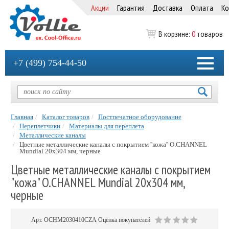
Акции
Гарантия
Доставка
Оплата
Ко
В корзине:
0
товаров
+7 (499) 754-44-50
Главная
Каталог товаров
Постпечатное оборудование
Переплетчики
Материалы для переплета
Металлические каналы
Цветные металлические каналы с покрытием ''кожа'' O.CHANNEL
Mundial 20х304 мм, черные
Цветные металлические каналы с покрытием
"кожа" O.CHANNEL Mundial 20х304 мм,
черные
Арт.
OCHM2030410CZA
Оценка покупателей