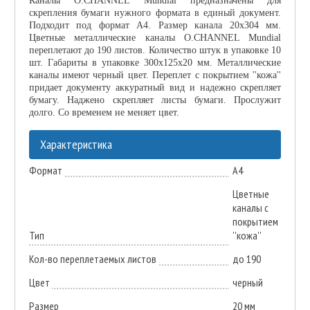
Каналы O.CHANNEL Mundial предназначены для
скрепления бумаги нужного формата в единый документ.
Подходит под формат А4. Размер канала 20х304 мм.
Цветные металлические каналы O.CHANNEL Mundial
переплетают до 190 листов. Количество штук в упаковке 10
шт. Габариты в упаковке 300х125х20 мм. Металлические
каналы имеют черный цвет. Переплет с покрытием ''кожа''
придает документу аккуратный вид и надежно скрепляет
бумагу. Наджено скрепляет листы бумаги. Прослужит
долго. Со временем не меняет цвет.
Характеристика
Формат
А4
Цветные
каналы с
покрытием
Тип
''кожа''
Кол-во переплетаемых листов
до 190
Цвет
черный
Размер
20 мм