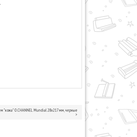
'
м "кожа" O.CHANNEL Mundial 28х217 мм, черные
>