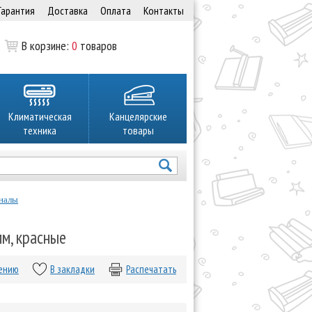
Гарантия
Доставка
Оплата
Контакты
В корзине:
0
товаров
Климатическая
Канцелярские
техника
товары
налы
м, красные
нению
В закладки
Распечатать