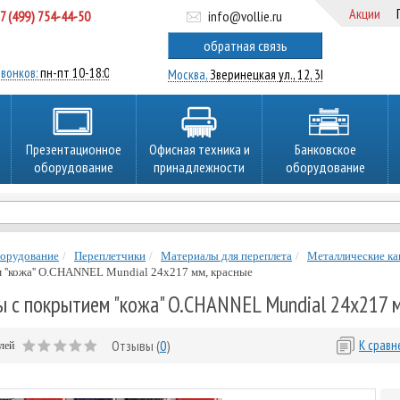
Акции
7 (499) 754-44-50
info@vollie.ru
ратный звонок
обратная связь
вонков:
пн-пт 10-18:00
Москва,
Зверинецкая ул., 12, 3Ц
Презентационное
Офисная техника и
Банковское
оборудование
принадлежности
оборудование
борудование
Переплетчики
Материалы для переплета
Металлические ка
 ''кожа'' O.CHANNEL Mundial 24х217 мм, красные
ы с покрытием "кожа" O.CHANNEL Mundial 24х217 м
Отзывы (
0
)
К срав
елей