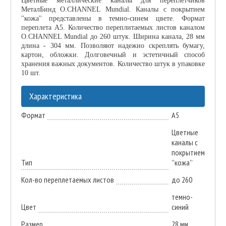
Цветные металлические каналы для переплетчиков
МеталБинд O.CHANNEL Mundial. Каналы с покрытием
''кожа'' представлены в темно-синем цвете. Формат
переплета А5. Количество переплитаемых листов каналом
O.CHANNEL Mundial до 260 штук. Ширина канала, 28 мм
длина - 304 мм. Позволяют надежно скреплять бумагу,
картон, обложки. Долговечный и эстетичный способ
хранения важных документов. Количество штук в упаковке
10 шт.
Характеристика
Формат
А5
Цветные
каналы с
покрытием
Тип
''кожа''
Кол-во переплетаемых листов
до 260
темно-
Цвет
синий
Размер
28 мм