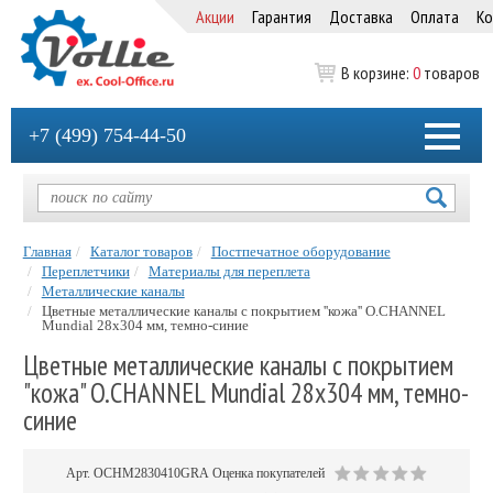
Акции
Гарантия
Доставка
Оплата
Ко
В корзине:
0
товаров
+7 (499) 754-44-50
Главная
Каталог товаров
Постпечатное оборудование
Переплетчики
Материалы для переплета
Металлические каналы
Цветные металлические каналы с покрытием ''кожа'' O.CHANNEL
Mundial 28х304 мм, темно-синие
Цветные металлические каналы с покрытием
"кожа" O.CHANNEL Mundial 28х304 мм, темно-
синие
Арт.
OCHM2830410GRA
Оценка покупателей