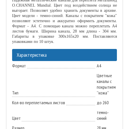
Надежные металлические каналы для переплета МеталБинд
O.CHANNEL Mundial. Цвет под воздействием солнца не
выгорает. Позволяет удобно хранить документы в архиве.
Цвет модели - темно-синий. Каналы с покрытием ''кожа''
позволяют эстетично и аккуратно оформить документы.
Формат - А4. С помощью канала можно переплетать А4
листов бумаги. Ширина канала, 28 мм длина - 304 мм.
Габариты в упаковке 300х165х20 мм. Поставляются
упаковками по 10 штук.
Характеристика
Формат
А4
Цветные
каналы с
покрытием
Тип
''кожа''
Кол-во переплетаемых листов
до 260
темно-
Цвет
синий
Размер
28 мм