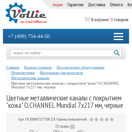
Акции
Гарантия
Доставка
Оплата
Ко
В корзине:
0
товаров
+7 (499) 754-44-50
Главная
Каталог товаров
Постпечатное оборудование
Переплетчики
Материалы для переплета
Металлические каналы
Цветные металлические каналы с покрытием ''кожа'' O.CHANNEL
Mundial 7х217 мм, черные
Цветные металлические каналы с покрытием
"кожа" O.CHANNEL Mundial 7х217 мм, черные
Арт.
OCHM0721710CZA
Оценка покупателей
Отзывы (
0
)