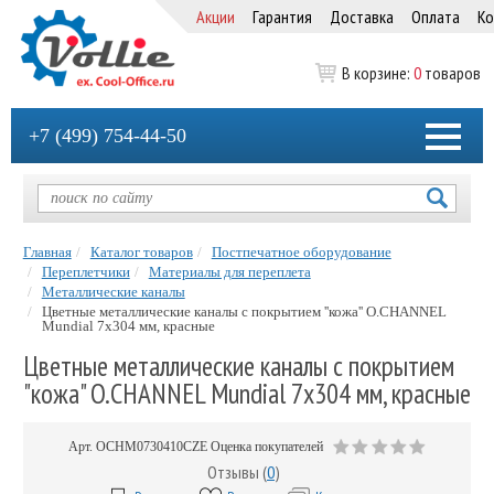
Акции
Гарантия
Доставка
Оплата
Ко
В корзине:
0
товаров
+7 (499) 754-44-50
Главная
Каталог товаров
Постпечатное оборудование
Переплетчики
Материалы для переплета
Металлические каналы
Цветные металлические каналы с покрытием ''кожа'' O.CHANNEL
Mundial 7х304 мм, красные
Цветные металлические каналы с покрытием
"кожа" O.CHANNEL Mundial 7х304 мм, красные
Арт.
OCHM0730410CZE
Оценка покупателей
Отзывы (
0
)