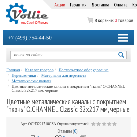
Акции
Гарантия
Доставка
Оплата
Ко
В корзине:
0
товаров
+7 (499) 754-44-50
Главная
Каталог товаров
Постпечатное оборудование
Переплетчики
Материалы для переплета
Металлические каналы
Цветные металлические каналы с покрытием ''ткань'' O.CHANNEL
Classic 32х217 мм, черные
Цветные металлические каналы с покрытием
"ткань" O.CHANNEL Classic 32х217 мм, черные
Арт.
OCH3221710CZA
Оценка покупателей
Отзывы (
0
)