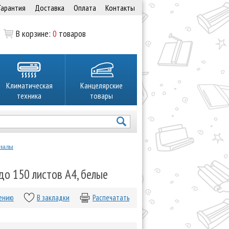
Гарантия
Доставка
Оплата
Контакты
В корзине:
0
товаров
Климатическая
Канцелярские
техника
товары
налы
до 150 листов А4, белые
нению
В закладки
Распечатать