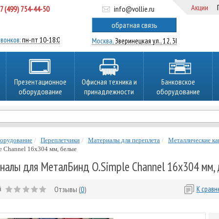
Акции
7 (499) 754-44-50
info@vollie.ru
ратный звонок
обратная связь
вонков:
пн-пт 10-18:00
Москва,
Зверинецкая ул., 12, 3Ц
Презентационное
Офисная техника и
Банковское
оборудование
принадлежности
оборудование
борудование
Переплетчики
Материалы для переплета
Металлические ка
e Channel 16х304 мм, белые
алы для МеталБинд O.Simple Channel 16х304 мм, 
Отзывы (
0
)
К срав
й