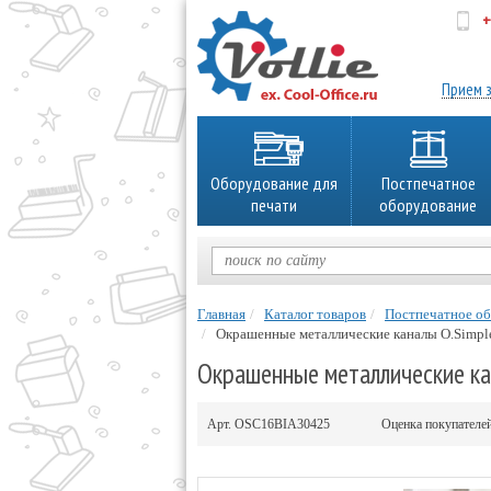
+
об
Прием з
Оборудование для
Постпечатное
печати
оборудование
Главная
Каталог товаров
Постпечатное о
Окрашенные металлические каналы O.Simpl
Окрашенные металлические кан
Арт.
OSC16BIA30425
Оценка покупателе