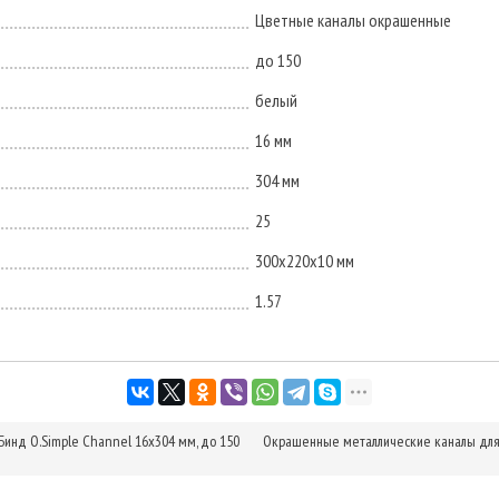
Цветные каналы окрашенные
до 150
белый
16 мм
304 мм
25
300х220х10 мм
1.57
нд O.Simple Channel 16х304 мм, до 150
Окрашенные металлические каналы для 