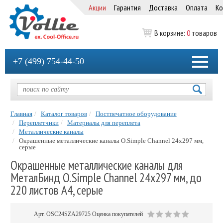
Акции
Гарантия
Доставка
Оплата
Ко
В корзине:
0
товаров
+7 (499) 754-44-50
Главная
Каталог товаров
Постпечатное оборудование
Переплетчики
Материалы для переплета
Металлические каналы
Окрашенные металлические каналы O.Simple Channel 24х297 мм,
серые
Окрашенные металлические каналы для
МеталБинд O.Simple Channel 24х297 мм, до
220 листов А4, серые
Арт.
OSC24SZA29725
Оценка покупателей