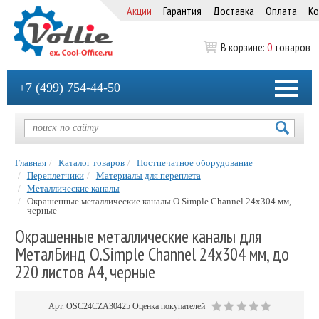
Акции
Гарантия
Доставка
Оплата
Ко
В корзине:
0
товаров
+7 (499) 754-44-50
Главная
Каталог товаров
Постпечатное оборудование
Переплетчики
Материалы для переплета
Металлические каналы
Окрашенные металлические каналы O.Simple Channel 24х304 мм,
черные
Окрашенные металлические каналы для
МеталБинд O.Simple Channel 24х304 мм, до
220 листов А4, черные
Арт.
OSC24CZA30425
Оценка покупателей