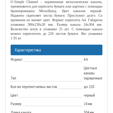
O.Simple Channel - окрашенные металлические каналы,
применяются для переплета бумаги или картона с помощью
брошюровщика МеталБинд. Цвет каналов черный.
Наджено скрепляет листы бумаги. Прослужит долго. Со
временем не меняет цвет. Формат переплета А4. Габариты
упаковки 300х230х20 мм. Размер канала 24х304 мм.
Количество штук в упаковке 25 шт. С помощью канала
можно переплетать до 220 листов бумаги. Вес упаковки
1.95 кг.
Характеристика
Формат
А4
Цветные
каналы
Тип
окрашенные
Кол-во переплетаемых листов
до 220
Цвет
черный
Размер
24 мм
Длина канала
304 мм