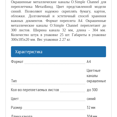
Окрашенные металлические каналы O.Simple Channel для
переплетчика МеталБинд. Цвет представленной модели
синий. Позволяют надежно скреплять бумагу, картон,
обложки. Долговечный и эстетичный способ хранения
важных докментов. Формат переплета А4. Окрашенные
металлические каналы O.Simple Channel переплетают до
300 листов. Ширина канала 32 мм, длина - 304 мм.
Количество штук в упаковке 25 шт. Габариты в упаковке
300х185х20 мм. Вес упаковки 2.27 кг.
Характеристика
Формат
А4
Цветные
каналы
Тип
окрашенные
Кол-во переплетаемых листов
до 300
Цвет
синий
Размер
32 мм
Длина канала
304 мм