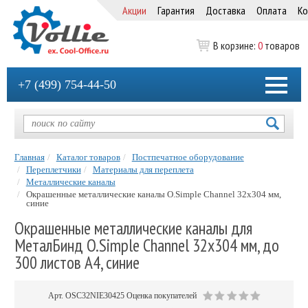
Акции
Гарантия
Доставка
Оплата
Ко
В корзине:
0
товаров
+7 (499) 754-44-50
Главная
Каталог товаров
Постпечатное оборудование
Переплетчики
Материалы для переплета
Металлические каналы
Окрашенные металлические каналы O.Simple Channel 32х304 мм,
синие
Окрашенные металлические каналы для
МеталБинд O.Simple Channel 32х304 мм, до
300 листов А4, синие
Арт.
OSC32NIE30425
Оценка покупателей