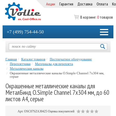
Акции
Гарантия
Доставка
Оплата
Ко
В корзине:
0
товаров
+7 (499) 754-44-50
Главная
Каталог товаров
Постпечатное оборудование
Переплетчики
Материалы для переплета
Металлические каналы
Окрашенные металлические каналы O.Simple Channel 7х304 мм,
серые
Окрашенные металлические каналы для
МеталБинд O.Simple Channel 7х304 мм, до 60
листов А4, серые
Арт.
OSC07SZA30425
Оценка покупателей