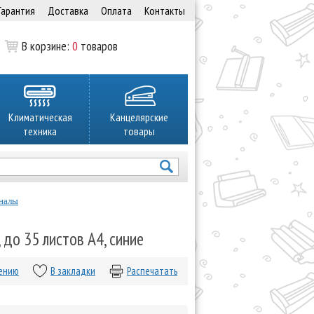
Гарантия
Доставка
Оплата
Контакты
В корзине:
0
товаров
Климатическая
Канцелярские
техника
товары
налы
до 35 листов А4, синие
нению
В закладки
Распечатать