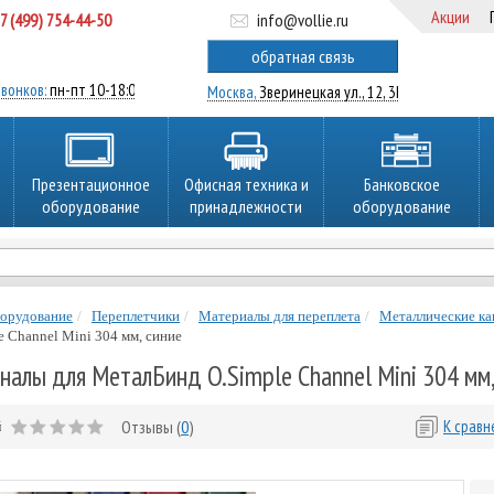
Акции
7 (499) 754-44-50
info@vollie.ru
ратный звонок
обратная связь
вонков:
пн-пт 10-18:00
Москва,
Зверинецкая ул., 12, 3Ц
Презентационное
Офисная техника и
Банковское
оборудование
принадлежности
оборудование
борудование
Переплетчики
Материалы для переплета
Металлические ка
 Channel Mini 304 мм, синие
алы для МеталБинд O.Simple Channel Mini 304 мм, 
Отзывы (
0
)
К срав
й