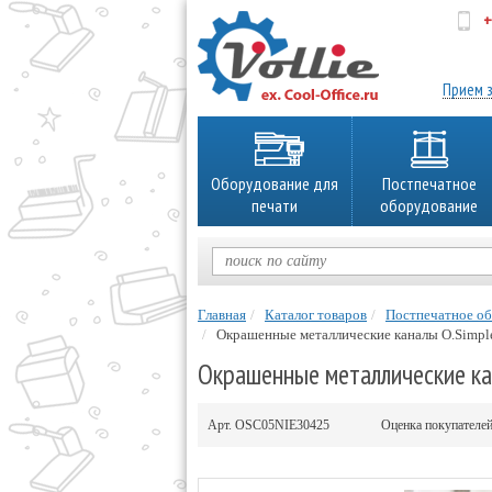
+
об
Прием з
Оборудование для
Постпечатное
печати
оборудование
Главная
Каталог товаров
Постпечатное о
Окрашенные металлические каналы O.Simple
Окрашенные металлические кан
Арт.
OSC05NIE30425
Оценка покупателе