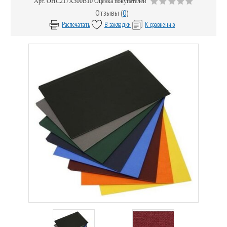
Арт.
OHC217X300B10
Оценка покупателей
Отзывы (
0
)
Распечатать
В закладки
К сравнению