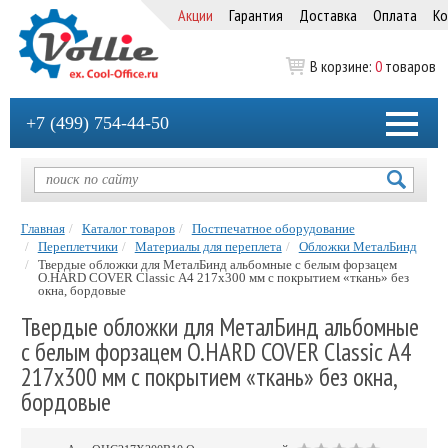
Акции
Гарантия
Доставка
Оплата
Ко
В корзине:
0
товаров
+7 (499) 754-44-50
Главная
Каталог товаров
Постпечатное оборудование
Переплетчики
Материалы для переплета
Обложки МеталБинд
Твердые обложки для МеталБинд альбомные с белым форзацем
O.HARD COVER Classic А4 217x300 мм с покрытием «ткань» без
окна, бордовые
Твердые обложки для МеталБинд альбомные
с белым форзацем O.HARD COVER Classic А4
217x300 мм с покрытием «ткань» без окна,
бордовые