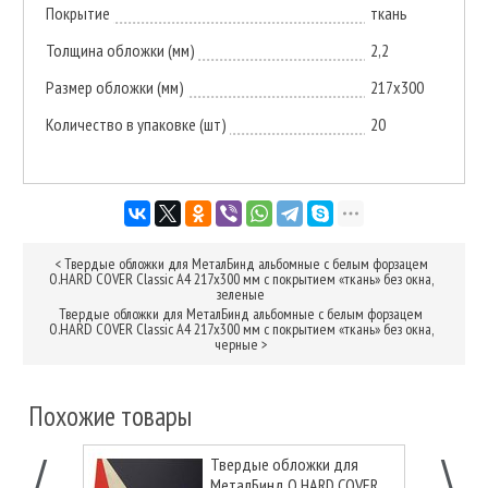
Покрытие
ткань
Толщина обложки (мм)
2,2
Размер обложки (мм)
217х300
Количество в упаковке (шт)
20
<
Твердые обложки для МеталБинд альбомные с белым форзацем
O.HARD COVER Classic А4 217x300 мм с покрытием «ткань» без окна,
зеленые
Твердые обложки для МеталБинд альбомные с белым форзацем
O.HARD COVER Classic А4 217x300 мм с покрытием «ткань» без окна,
черные
>
Похожие товары
Твердые обложки для
МеталБинд O.HARD COVER