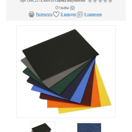
Арт.
OHC217X300N10
Оценка покупателей
Отзывы (
0
)
Распечатать
В закладки
К сравнению