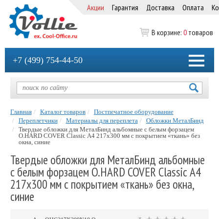
Акции
Гарантия
Доставка
Оплата
Ко
В корзине:
0
товаров
+7 (499) 754-44-50
Главная
Каталог товаров
Постпечатное оборудование
Переплетчики
Материалы для переплета
Обложки МеталБинд
Твердые обложки для МеталБинд альбомные с белым форзацем
O.HARD COVER Classic А4 217x300 мм с покрытием «ткань» без
окна, синие
Твердые обложки для МеталБинд альбомные
с белым форзацем O.HARD COVER Classic А4
217x300 мм с покрытием «ткань» без окна,
синие