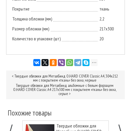
Покрытие
ткань
Толщина обложки (мм)
2,2
Размер обложки (мм)
217х300
Количество в упаковке (шт)
20
<
Твердые обложки для МеталБинд O.HARD COVER Classic А4, 304x212
мм с покрытием «ткань» без окна, черные
Твердые обложки для МеталБинд альбомные с белым форзацем
O.HARD COVER Classic А4 217x300 мм с покрытием «ткань» без окна,
серые
>
Похожие товары
Твердые обложки для