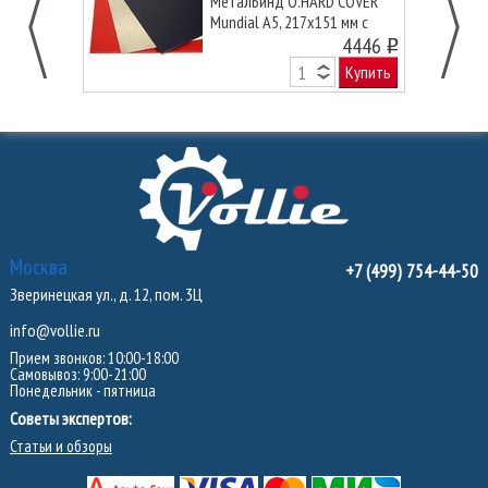
МеталБинд O.HARD COVER
Mundial А5, 217x151 мм с
покрытием «кожа» без окна,
4446
o
черные
Купить
Москва
+7 (499) 754-44-50
Зверинецкая ул., д. 12, пом. 3Ц
info@vollie.ru
Прием звонков: 10:00-18:00
Самовывоз: 9:00-21:00
Понедельник - пятница
Советы экспертов:
Статьи и обзоры