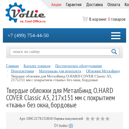
Акции
Гарантия
Доставка
Оплата
Ко
В корзине:
0
товаров
+7 (499) 754-44-50
Главная
Каталог товаров
Постпечатное оборудование
Переплетчики
Материалы для переплета
Обложки МеталБинд
Твердые обложки для МеталБинд O.HARD COVER Classic А5,
217х151 мм с покрытием «ткань» без окна, бордовые
Твердые обложки для МеталБинд O.HARD
COVER Classic А5, 217х151 мм с покрытием
«ткань» без окна, бордовые
Арт.
OHC217X151B10
Оценка покупателей
Отзывы (
0
)