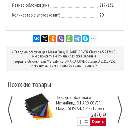
Размер обложки (мм)
217х151
Количество в упаковке (шт)
20
<
Твердые обложки для МеталБинд O.HARD COVER Classic А5, 217х151
мм с покрытием «ткань» без окна, зеленые
Твердые обложки для МеталБинд O.HARD COVER Classic А5, 217х151
мм с покрытием «ткань» без окна, черные
>
Похожие товары
Твердые обложки для
МеталБинд O.HARD COVER
Classic SLIM А4, 304x212 мм с
покрытием «ткань» без окна,
2470
o
синие
Купить