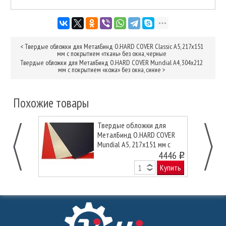
<
Твердые обложки для МеталБинд O.HARD COVER Classic А5, 217х151
мм с покрытием «ткань» без окна, черные
Твердые обложки для МеталБинд O.HARD COVER Mundial А4, 304x212
мм с покрытием «кожа» без окна, синие
>
Похожие товары
Твердые обложки для
МеталБинд O.HARD COVER
Mundial А5, 217x151 мм с
покрытием «кожа» без окна,
4446
o
черные
Купить