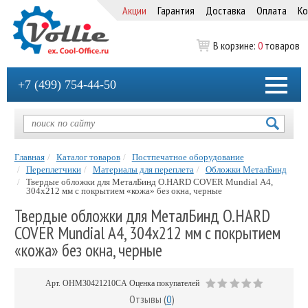
Акции
Гарантия
Доставка
Оплата
Ко
В корзине:
0
товаров
+7 (499) 754-44-50
Главная
Каталог товаров
Постпечатное оборудование
Переплетчики
Материалы для переплета
Обложки МеталБинд
Твердые обложки для МеталБинд O.HARD COVER Mundial А4,
304x212 мм с покрытием «кожа» без окна, черные
Твердые обложки для МеталБинд O.HARD
COVER Mundial А4, 304x212 мм с покрытием
«кожа» без окна, черные
Арт.
OHM30421210CA
Оценка покупателей
Отзывы (
0
)