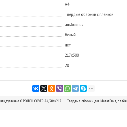
А4
Твердые обложки с пленкой
альбомная
белый
нет
217х300
20
дивидуальные O.POUCH COVER А4, 304х212
Твердые обложки для МеталБинд с плё