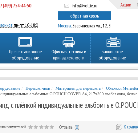
Акции
7 (499) 754-44-50
info@vollie.ru
ратный звонок
обратная связь
вонков:
пн-пт 10-18:00
Москва,
Зверинецкая ул., 12, 3Ц
Презентационное
Офисная техника и
Банковское
оборудование
принадлежности
оборудование
борудование
Переплетчики
Материалы для переплета
Обложки МеталБ
 индивидуальные альбомные O.POUCH COVER А4, 217х300 мм без окна, белые
нд с плёнкой индивидуальные альбомные O.POUCH
Отзывы (
0
)
К срав
нка покупателей