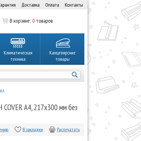
Гарантия
Доставка
Оплата
Контакты
В корзине:
0
товаров
Климатическая
Канцелярские
техника
товары
инд
 COVER А4, 217х300 мм без
нению
В закладки
Распечатать