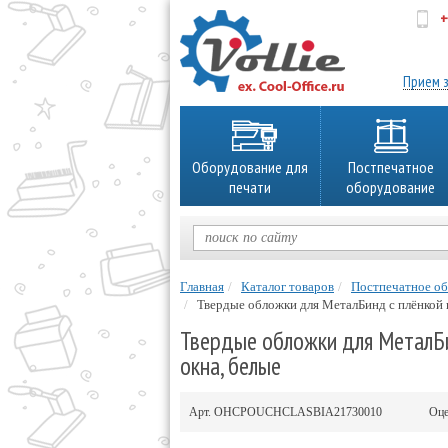
+
об
Прием з
Оборудование для
Постпечатное
печати
оборудование
Главная
Каталог товаров
Постпечатное о
Твердые обложки для МеталБинд с плёнкой
Твердые обложки для МеталБи
окна, белые
Арт.
OHCPOUCHCLASBIA21730010
Оце