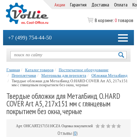
Акции
Гарантия
Доставка
Оплата
Ко
В корзине:
0
товаров
+7 (499) 754-44-50
Главная
Каталог товаров
Постпечатное оборудование
Переплетчики
Материалы для переплета
Обложки МеталБинд
Твердые обложки для МеталБинд O.HARD COVER Art А5, 217х151
мм с глянцевым покрытием без окна, черные
Твердые обложки для МеталБинд O.HARD
COVER Art А5, 217х151 мм с глянцевым
покрытием без окна, черные
Арт.
OHCART21715110CZA
Оценка покупателей
Отзывы (
0
)