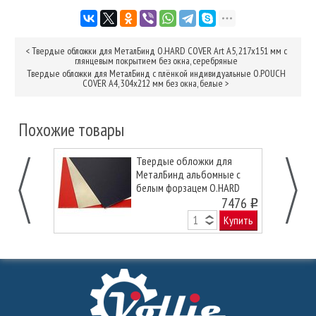
<
Твердые обложки для МеталБинд O.HARD COVER Art А5, 217х151 мм с
глянцевым покрытием без окна, серебряные
Твердые обложки для МеталБинд с плёнкой индивидуальные O.POUCH
COVER А4, 304х212 мм без окна, белые
>
Похожие товары
Твердые обложки для
МеталБинд альбомные с
белым форзацем O.HARD
COVER Mundial А4, 217х300
7476
o
мм с покрытием «кожа» без
Купить
окна, красные