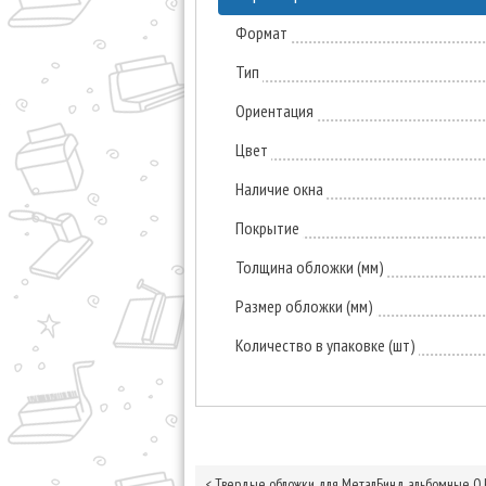
Формат
Тип
Ориентация
Цвет
Наличие окна
Покрытие
Толщина обложки (мм)
Размер обложки (мм)
Количество в упаковке (шт)
<
Твердые обложки для МеталБинд альбомные O.H