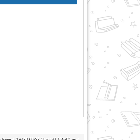
ьбомные O.HARD COVER Classic А3, 304x423 мм с