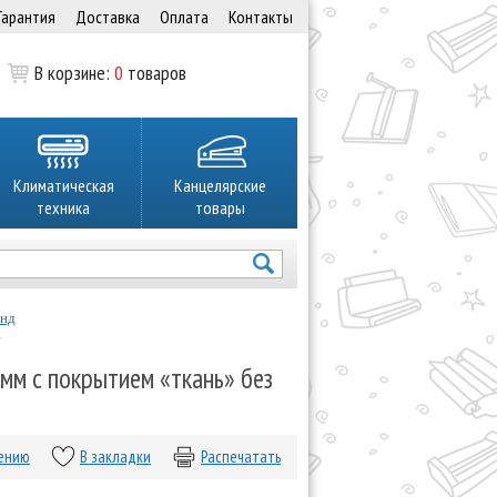
Гарантия
Доставка
Оплата
Контакты
В корзине:
0
товаров
Климатическая
Канцелярские
техника
товары
инд
е
мм с покрытием «ткань» без
нению
В закладки
Распечатать