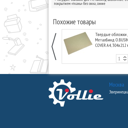
покрытием «ткань» без окна, синие
Похожие товары
Твердые обложки 
МеталБинд O.BUSI
COVER А4, 304х212 
окна, серебряные
Москва
Зверинецкая