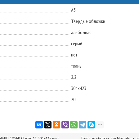
А3
Твердые обложки
альбомная
серый
нет
ткань
2,2
304х423
20
ARD COVER Classic А3, 304x423 мм с
Твердые обложки для МеталБинд ал