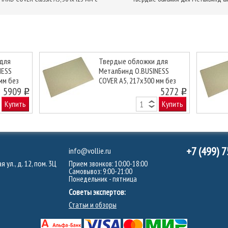
для
Твердые обложки для
NESS
МеталБинд O.BUSINESS
мм без
COVER А5, 217х300 мм без
Next
5909
окна, серебряные
5272
o
o
Купить
Купить
+7 (499) 
info@vollie.ru
 ул., д. 12, пом. 3Ц
Прием звонков: 10:00-18:00
Самовывоз: 9:00-21:00
Понедельник - пятница
Советы экспертов:
Статьи и обзоры