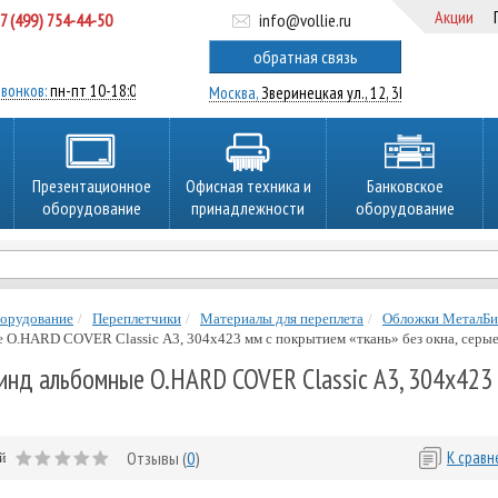
Акции
7 (499) 754-44-50
info@vollie.ru
ратный звонок
обратная связь
вонков:
пн-пт 10-18:00
Москва,
Зверинецкая ул., 12, 3Ц
Презентационное
Офисная техника и
Банковское
оборудование
принадлежности
оборудование
борудование
Переплетчики
Материалы для переплета
Обложки МеталБ
 O.HARD COVER Classic А3, 304x423 мм с покрытием «ткань» без окна, серы
нд альбомные O.HARD COVER Classic А3, 304x423 
Отзывы (
0
)
К срав
ей