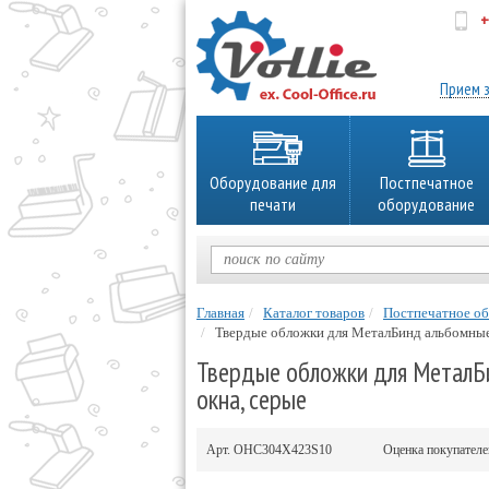
+
об
Прием з
Оборудование для
Постпечатное
печати
оборудование
Главная
Каталог товаров
Постпечатное о
Твердые обложки для МеталБинд альбомные
Твердые обложки для МеталБи
окна, серые
Арт.
OHC304X423S10
Оценка покупател