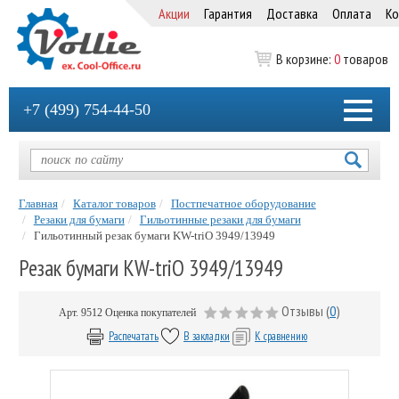
Акции
Гарантия
Доставка
Оплата
Ко
В корзине:
0
товаров
+7 (499) 754-44-50
Главная
Каталог товаров
Постпечатное оборудование
Резаки для бумаги
Гильотинные резаки для бумаги
Гильотинный резак бумаги KW-triO 3949/13949
Резак бумаги KW-triО 3949/13949
Отзывы (
0
)
Арт.
9512
Оценка покупателей
Распечатать
В закладки
К сравнению