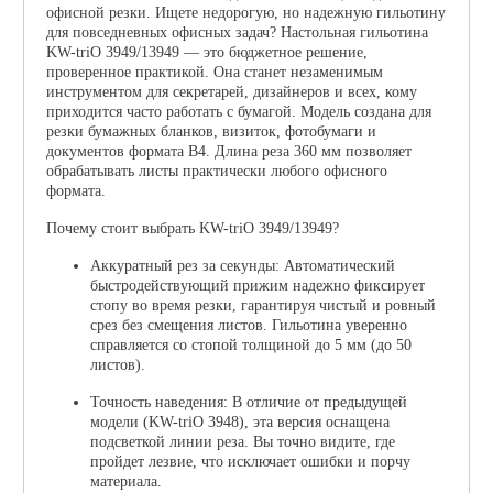
офисной резки. Ищете недорогую, но надежную гильотину
для повседневных офисных задач? Настольная гильотина
KW-triO 3949/13949 — это бюджетное решение,
проверенное практикой. Она станет незаменимым
инструментом для секретарей, дизайнеров и всех, кому
приходится часто работать с бумагой. Модель создана для
резки бумажных бланков, визиток, фотобумаги и
документов формата B4. Длина реза 360 мм позволяет
обрабатывать листы практически любого офисного
формата.
Почему стоит выбрать KW-triO 3949/13949?
Аккуратный рез за секунды: Автоматический
быстродействующий прижим надежно фиксирует
стопу во время резки, гарантируя чистый и ровный
срез без смещения листов. Гильотина уверенно
справляется со стопой толщиной до 5 мм (до 50
листов).
Точность наведения: В отличие от предыдущей
модели (KW-triO 3948), эта версия оснащена
подсветкой линии реза. Вы точно видите, где
пройдет лезвие, что исключает ошибки и порчу
материала.