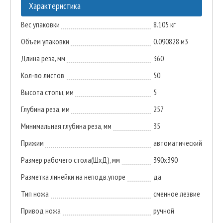
Характеристика
Вес упаковки
8.105 кг
Объем упаковки
0.090828 м3
Длина реза, мм
360
Кол-во листов
50
Высота стопы, мм
5
Глубина реза, мм
257
Минимальная глубина реза, мм
35
Прижим
автоматический
Размер рабочего стола(ШхД), мм
390х390
Разметка линейки на неподв.упоре
да
Тип ножа
сменное лезвие
Привод ножа
ручной