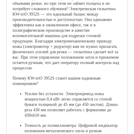
объемами резки, но при этом не займет полцеха и не
потребует сложного обучения? Электрическая гильотина
KW-triO 3952S — это идеальный баланс между
производительностью и доступностью. Она одинаково
эффективна как в оживленном офисе, так и в
полиграфическом производстве в качестве
вспомогательной машины для подрезки готовой
продукции. Благодаря электромеханическому приводу
ножа (электромотор + редуктор) вам не нужно прилагать
физических усилий для резки — гильотина сделает всё за
вас. При этом управление положением затла и прижимом
остается ручным, что дает оператору полный контроль над
процессом.
Почему KW-triO 3952S станет вашим надежным
помощником?
Усилие без усталости: Электропривод ножа
мощностью 0,4 кВт легко справляется со стопой
бумаги толщиной до 45 мм (до 450 листов). Длина
реза 430 мм позволяет работать с форматами до
430х610 мм.
Точность до полмиллиметра: Цифровой индикатор
положения металлического затла и ручная