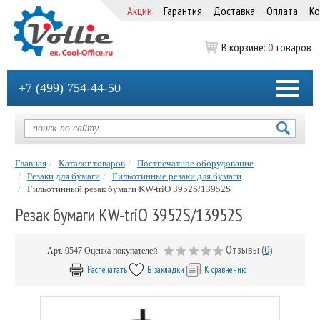
Акции
Гарантия
Доставка
Оплата
Ко
В корзине:
0
товаров
+7 (499) 754-44-50
Главная
Каталог товаров
Постпечатное оборудование
Резаки для бумаги
Гильотинные резаки для бумаги
Гильотинный резак бумаги KW-triО 3952S/13952S
Резак бумаги KW-triО 3952S/13952S
Отзывы (
0
)
Арт.
9547
Оценка покупателей
Распечатать
В закладки
К сравнению