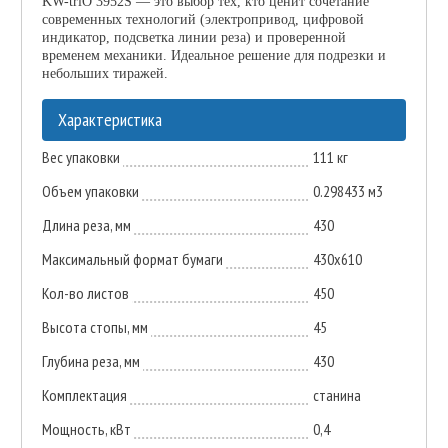
KW-triO 3952S — это выбор тех, кто ценит сочетание
современных технологий (электропривод, цифровой
индикатор, подсветка линии реза) и проверенной
временем механики. Идеальное решение для подрезки и
небольших тиражей.
Характеристика
Вес упаковки
111 кг
Объем упаковки
0.298433 м3
Длина реза, мм
430
Максимальный формат бумаги
430х610
Кол-во листов
450
Высота стопы, мм
45
Глубина реза, мм
430
Комплектация
станина
Мощность, кВт
0,4