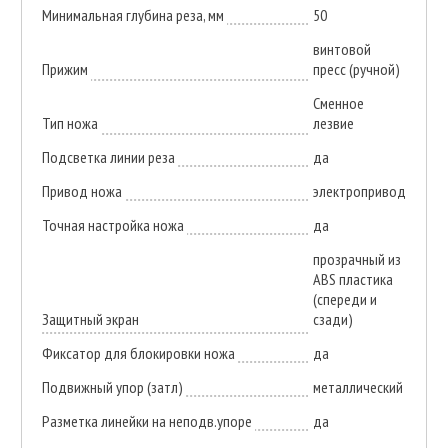
Минимальная глубина реза, мм
50
винтовой
Прижим
пресс (ручной)
Сменное
Тип ножа
лезвие
Подсветка линии реза
да
Привод ножа
электропривод
Точная настройка ножа
да
прозрачный из
АВS пластика
(спереди и
Защитный экран
сзади)
Фиксатор для блокировки ножа
да
Подвижный упор (затл)
металлический
Разметка линейки на неподв.упоре
да