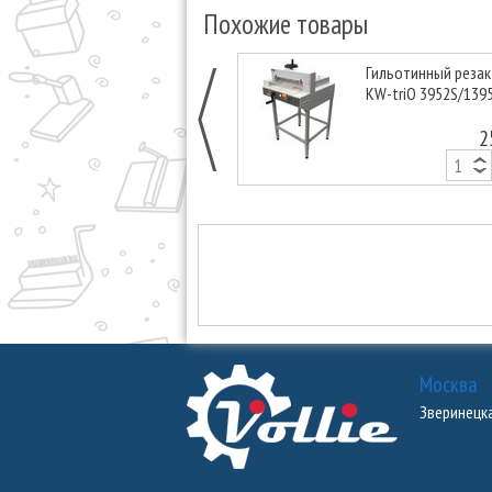
Похожие товары
Гильотинный резак
KW-triО 3952S/139
2
Москва
Зверинецкая