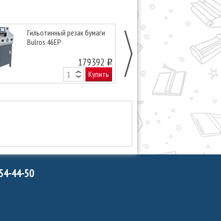
Гильотинный резак бумаги
Гильотинный 
Bulros 46EP
Boway BW-46
179392
o
Купить
754-44-50