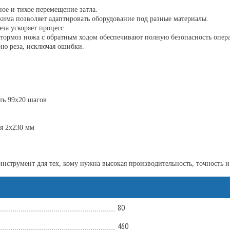
ное и тихое перемещение затла.
жима позволяет адаптировать оборудование под разные материалы.
еза ускоряет процесс.
тормоз ножа с обратным ходом обеспечивают полную безопасность опера
ию реза, исключая ошибки.
ть 99x20 шагов
ия 2x230 мм
нструмент для тех, кому нужна высокая производительность, точность и
80
460