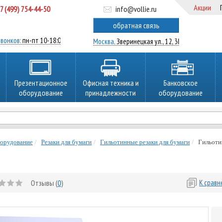
Акции
7 (499) 754-44-50
info@vollie.ru
ратный звонок
обратная связь
вонков:
пн-пт 10-18:00
Москва,
Зверинецкая ул., 12, 3Ц
Презентационное
Офисная техника и
Банковское
оборудование
принадлежности
оборудование
борудование
Резаки для бумаги
Гильотинные резаки для бумаги
Гильоти
Отзывы (
0
)
К срав