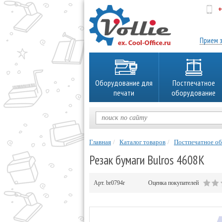
+
об
Прием з
Оборудование для
Постпечатное
печати
оборудование
Главная
Каталог товаров
Постпечатное о
Резак бумаги Bulros 4608K
Арт.
br0794r
Оценка покупателей