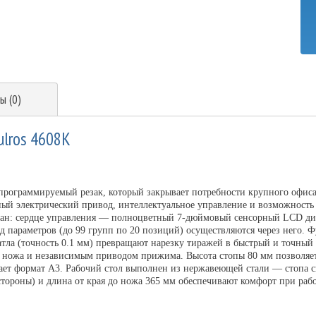
ы (0)
ulros 4608K
программируемый резак, который закрывает потребности крупного офис
щный электрический привод, интеллектуальное управление и возможность
ран: сердце управления — полноцветный 7-дюймовый сенсорный LCD ди
д параметров (до 99 групп по 20 позиций) осуществляются через него. 
тла (точность 0.1 мм) превращают нарезку тиражей в быстрый и точный 
 ножа и независимым приводом прижима. Высота стопы 80 мм позволяет
вает формат А3. Рабочий стол выполнен из нержавеющей стали — стопа ск
стороны) и длина от края до ножа 365 мм обеспечивают комфорт при раб