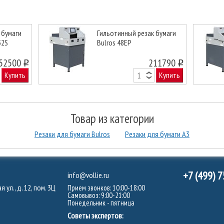
 бумаги
Гильотинный резак бумаги
52S
Bulros 48EP
Next
52500
211790
o
o
Купить
Купить
Товар из категории
Резаки для бумаги Bulros
Резаки для бумаги А3
+7 (499) 
info@vollie.ru
 ул., д. 12, пом. 3Ц
Прием звонков: 10:00-18:00
Самовывоз: 9:00-21:00
Понедельник - пятница
Советы экспертов: