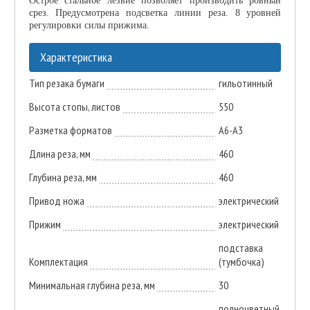
Острое стальное лезвие позволяет производить ровный
срез. Предусмотрена подсветка линии реза. 8 уровней
регулировки силы прижима.
Характеристика
Тип резака бумаги
гильотинный
Высота стопы, листов
550
Разметка форматов
А6-А3
Длина реза, мм
460
Глубина реза, мм
460
Привод ножа
электрический
Прижим
электрический
подставка
Комплектация
(тумбочка)
Минимальная глубина реза, мм
30
полноцветный