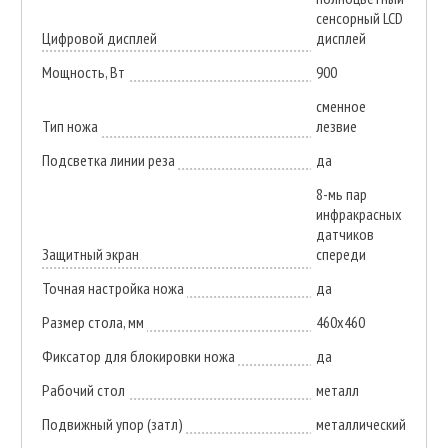
сенсорный LCD
Цифровой дисплей
дисплей
Мощность, Вт
900
сменное
Тип ножа
лезвие
Подсветка линии реза
да
8-мь пар
инфракрасных
датчиков
Защитный экран
спереди
Точная настройка ножа
да
Размер стола, мм
460x460
Фиксатор для блокировки ножа
да
Рабочий стол
металл
Подвижный упор (затл)
металлический