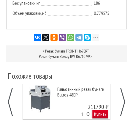
Вес упаковки,кг
186
Объем упаковки,м3
0.779575
<
Резак бумаги FRONT H670RT
Резак бумаги Boway BW-R6710 V9
>
Похожие товары
Гильотинный резак бумаги
Bulros 48EP
211790
o
Купить