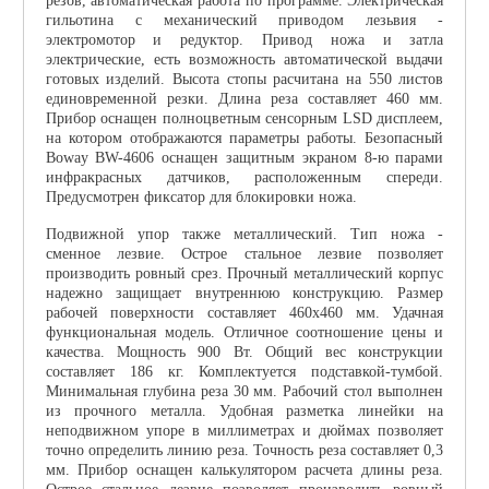
резов, автоматическая работа по программе. Электрическая
гильотина с механический приводом лезьвия -
электромотор и редуктор. Привод ножа и затла
электрические, есть возможность автоматической выдачи
готовых изделий. Высота стопы расчитана на 550 листов
единовременной резки. Длина реза составляет 460 мм.
Прибор оснащен полноцветным сенсорным LSD дисплеем,
на котором отображаются параметры работы. Безопасный
Boway BW-4606 оснащен защитным экраном 8-ю парами
инфракрасных датчиков, расположенным спереди.
Предусмотрен фиксатор для блокировки ножа.
Подвижной упор также металлический. Тип ножа -
сменное лезвие. Острое стальное лезвие позволяет
производить ровный срез. Прочный металлический корпус
надежно защищает внутреннюю конструкцию. Размер
рабочей поверхности составляет 460х460 мм. Удачная
функциональная модель. Отличное соотношение цены и
качества. Мощность 900 Вт. Общий вес конструкции
составляет 186 кг. Комплектуется подставкой-тумбой.
Минимальная глубина реза 30 мм. Рабочий стол выполнен
из прочного металла. Удобная разметка линейки на
неподвижном упоре в миллиметрах и дюймах позволяет
точно определить линию реза. Точность реза составляет 0,3
мм. Прибор оснащен калькулятором расчета длины реза.