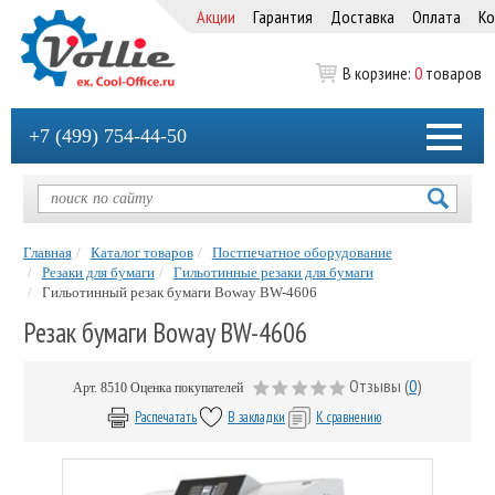
Акции
Гарантия
Доставка
Оплата
Ко
В корзине:
0
товаров
+7 (499) 754-44-50
Главная
Каталог товаров
Постпечатное оборудование
Резаки для бумаги
Гильотинные резаки для бумаги
Гильотинный резак бумаги Boway BW-4606
Резак бумаги Boway BW-4606
Отзывы (
0
)
Арт.
8510
Оценка покупателей
Распечатать
В закладки
К сравнению