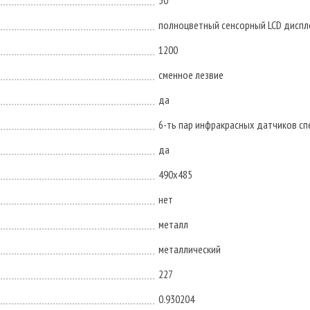
30
полноцветный сенсорный LCD диспл
1200
сменное лезвие
да
6-ть пар инфракрасных датчиков с
да
490x485
нет
металл
металлический
227
0.930204