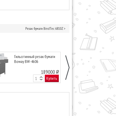
Резак бумаги BindTec 6810Z
>
Гильотинный резак бумаги
Гильотинный 
Boway BW-4606
Bulros 4606H
189000
o
Купить