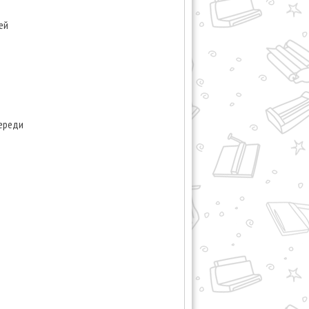
ей
переди