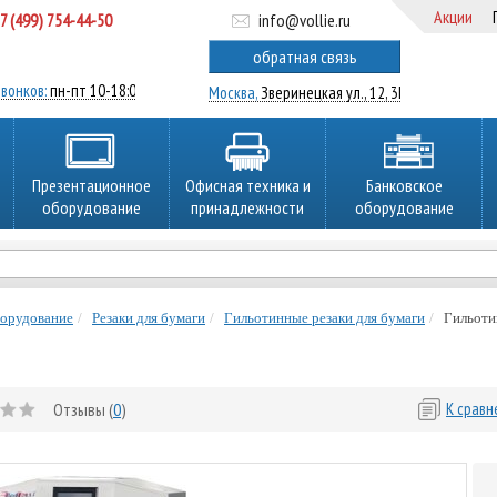
Акции
7 (499) 754-44-50
info@vollie.ru
ратный звонок
обратная связь
вонков:
пн-пт 10-18:00
Москва,
Зверинецкая ул., 12, 3Ц
Презентационное
Офисная техника и
Банковское
оборудование
принадлежности
оборудование
борудование
Резаки для бумаги
Гильотинные резаки для бумаги
Гильоти
Отзывы (
0
)
К срав