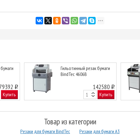
 бумаги
Гильотинный резак бумаги
BindTec 4606B
Next
79392
142580
o
o
Купить
Купить
Товар из категории
Резаки для бумаги BindTec
Резаки для бумаги А3