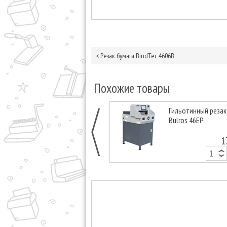
<
Резак бумаги BindTec 4606B
Похожие товары
Гильотинный резак
Bulros 46EP
1