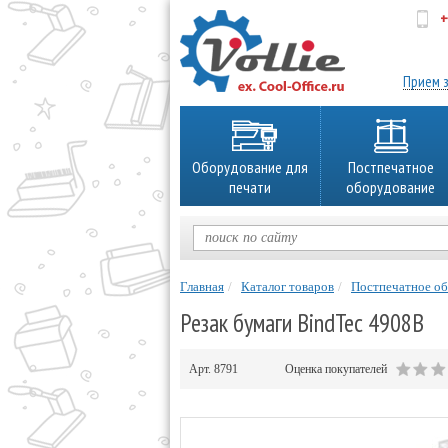
+
об
Прием з
Оборудование для
Постпечатное
печати
оборудование
Главная
Каталог товаров
Постпечатное о
Резак бумаги BindTec 4908B
Арт.
8791
Оценка покупателей