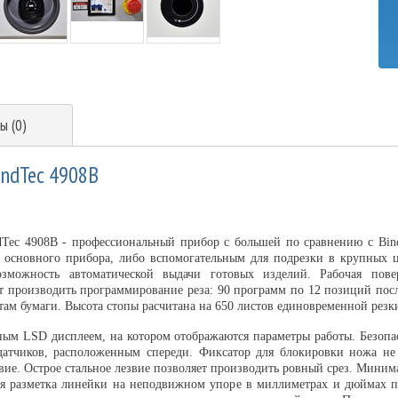
ы (0)
indTec 4908B
dTec 4908B - профессиональный прибор с большей по сравнению с Bin
 основного прибора, либо вспомогательным для подрезки в крупных ц
озможность автоматической выдачи готовых изделий. Рабочая пове
 производить программирование реза: 90 программ по 12 позиций после
ам бумаги. Высота стопы расчитана на 650 листов единовременной резк
ым LSD дисплеем, на котором отображаются параметры работы. Безоп
датчиков, расположенным спереди. Фиксатор для блокировки ножа не
вие. Острое стальное лезвие позволяет производить ровный срез. Минима
ая разметка линейки на неподвижном упоре в миллиметрах и дюймах по