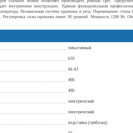
трое стальное лезвие позволяет производить ровный срез. Предусм
ает внутреннюю конструкцию. Удачная функциональная профессион
ператора. Независимая система прижима и реза. Перемещение стопы б
Регулировка силы прижима имеет 30 уровней. Мощность 1200 Вт. Общи
гильотинный
650
А6-А3
490
490
электрический
электрический
подставка (тумбочка)