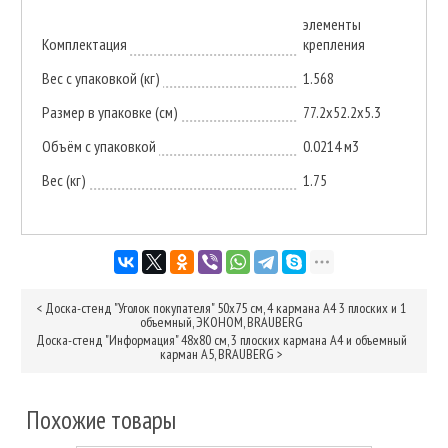
элементы
Комплектация
крепления
Вес с упаковкой (кг)
1.568
Размер в упаковке (см)
77.2x52.2x5.3
Объём с упаковкой
0.0214 м3
Вес (кг)
1.75
<
Доска-стенд "Уголок покупателя" 50х75 см, 4 кармана А4 3 плоских и 1
объемный, ЭКОНОМ, BRAUBERG
Доска-стенд "Информация" 48х80 см, 3 плоских кармана А4 и объемный
карман А5, BRAUBERG
>
Похожие товары