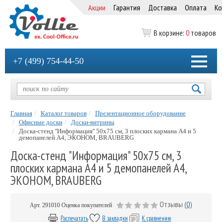
Акции
Гарантия
Доставка
Оплата
Ко
В корзине:
0
товаров
+7 (499) 754-44-50
Главная
Каталог товаров
Презентационное оборудование
Офисные доски
Доски-витрины
Доска-стенд ''Информация'' 50х75 см, 3 плоских кармана А4 и 5
демопанелей А4, ЭКОНОМ, BRAUBERG
Доска-стенд "Информация" 50х75 см, 3
плоских кармана А4 и 5 демопанелей А4,
ЭКОНОМ, BRAUBERG
Отзывы (
0
)
Арт.
291010
Оценка покупателей
Распечатать
В закладки
К сравнению