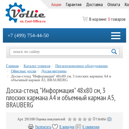
Акции
Гарантия
Доставка
Оплата
Ко
В корзине:
0
товаров
+7 (499) 754-44-50
Главная
Каталог товаров
Презентационное оборудование
Офисные доски
Доски-витрины
Доска-стенд ''Информация'' 48х80 см, 3 плоских кармана А4 и
объемный карман А5, BRAUBERG
Доска-стенд "Информация" 48х80 см, 3
плоских кармана А4 и объемный карман А5,
BRAUBERG
Отзывы (
0
)
Арт.
291100
Оценка покупателей
Распечатать
В закладки
К сравнению