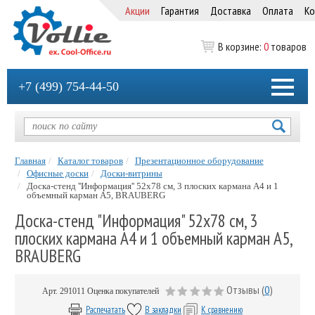
Акции
Гарантия
Доставка
Оплата
Ко
В корзине:
0
товаров
+7 (499) 754-44-50
Главная
Каталог товаров
Презентационное оборудование
Офисные доски
Доски-витрины
Доска-стенд ''Информация'' 52х78 см, 3 плоских кармана А4 и 1
объемный карман А5, BRAUBERG
Доска-стенд "Информация" 52х78 см, 3
плоских кармана А4 и 1 объемный карман А5,
BRAUBERG
Отзывы (
0
)
Арт.
291011
Оценка покупателей
Распечатать
В закладки
К сравнению