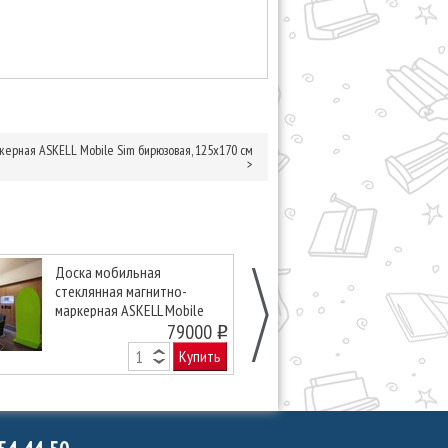
ерная ASKELL Mobile Sim бирюзовая, 125х170 см
>
Доска мобильная
Доска мобил
стеклянная магнитно-
стеклянная м
маркерная ASKELL Mobile
маркерная AS
Arka лаймовая, 125х170 см
79000
Arka зеленая,
o
Купить