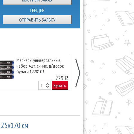
ТЕНДЕР
ОТПРАВИТЬ ЗАЯВКУ
Маркеры универсальные,
Магнит, 40 мм,
набор 4шт. синие, д/досок,
штук, цвета m
бумаги 1228103
229
o
Купить
125х170 см