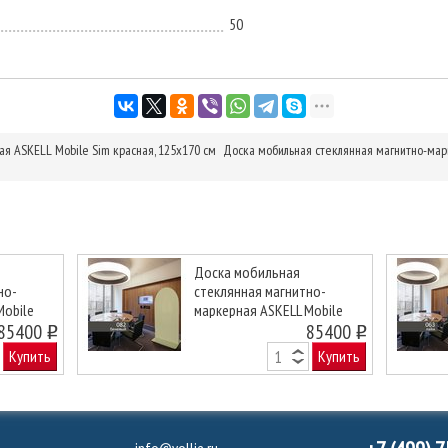
50
я ASKELL Mobile Sim красная, 125х170 см
Доска мобильная стеклянная магнитно-марк
Доска мобильная
но-
стеклянная магнитно-
Mobile
маркерная ASKELL Mobile
Next
 100х170
85400
Arka бежевая, 100х170 см
85400
o
o
Купить
Купить