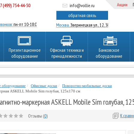
Акции
7 (499) 754-44-50
info@vollie.ru
ратный звонок
обратная связь
вонков:
пн-пт 10-18:00
Москва,
Зверинецкая ул., 12, 3Ц
Презентационное
Офисная техника и
Банковское
оборудование
принадлежности
оборудование
е оборудование
Офисные доски
Поворотно-мобильные доски
ерная ASKELL Mobile Sim голубая, 125х170 см
агнитно-маркерная ASKELL Mobile Sim голубая, 12
Отзывы (
0
)
К срав