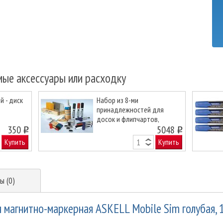
мые аксессуары или расходку
 - диск
Набор из 8-ми
принадлежностей для
досок и флипчартов,
Next
350
большой 12299F
5048
o
o
Купить
Купить
ы (0)
я магнитно-маркерная ASKELL Mobile Sim голубая, 