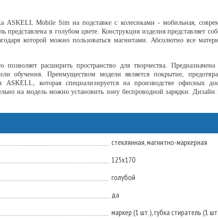
ка ASKELL Mobile Sim на подставке с колесиками - мобильная, совре
ль представлена в голубом цвете. Конструкция изделия представляет со
лагодаря которой можно пользоваться магнитами. Абсолютно все матер
о позволяет расширить пространство для творчества. Предназначена
или обучения. Преимуществом модели является покрытие, предотвр
я ASKELL, которая специализируется на производстве офисных до
льно на модель можно установить зону беспроводной зарядки. Дизайн 
стеклянная, магнитно-маркерная
125х170
голубой
да
маркер (1 шт.), губка стиратель (1 шт.