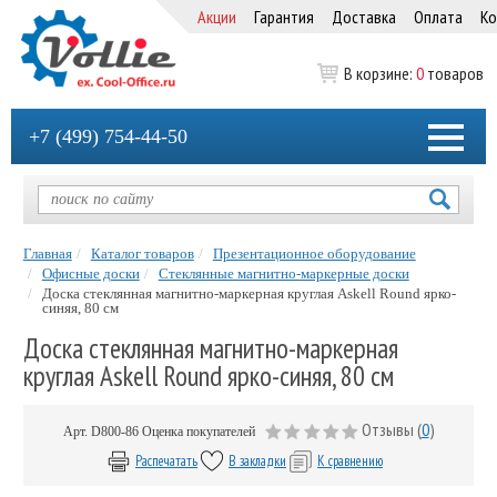
Акции
Гарантия
Доставка
Оплата
Ко
В корзине:
0
товаров
+7 (499) 754-44-50
Главная
Каталог товаров
Презентационное оборудование
Офисные доски
Стеклянные магнитно-маркерные доски
Доска стеклянная магнитно-маркерная круглая Askell Round ярко-
синяя, 80 см
Доска стеклянная магнитно-маркерная
круглая Askell Round ярко-синяя, 80 см
Отзывы (
0
)
Арт.
D800-86
Оценка покупателей
Распечатать
В закладки
К сравнению