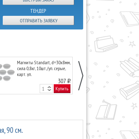
ТЕНДЕР
ОТПРАВИТЬ ЗАЯВКУ
Магниты Standart, d=30х8мм,
Магниты Hobb
сила 0,8кг, 10шт./уп. серые,
сила 0,3кг, 10ш
карт. уп.
карт. уп.
307
o
Купить
, 90 см.