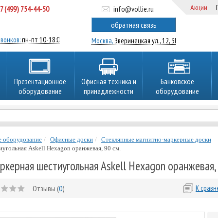
Акции
7 (499) 754-44-50
info@vollie.ru
ратный звонок
обратная связь
вонков:
пн-пт 10-18:00
Москва,
Зверинецкая ул., 12, 3Ц
Презентационное
Офисная техника и
Банковское
оборудование
принадлежности
оборудование
е оборудование
Офисные доски
Стеклянные магнитно-маркерные доски
угольная Askell Hexagon оранжевая, 90 см.
ркерная шестиугольная Askell Hexagon оранжевая, 
Отзывы (
0
)
К срав