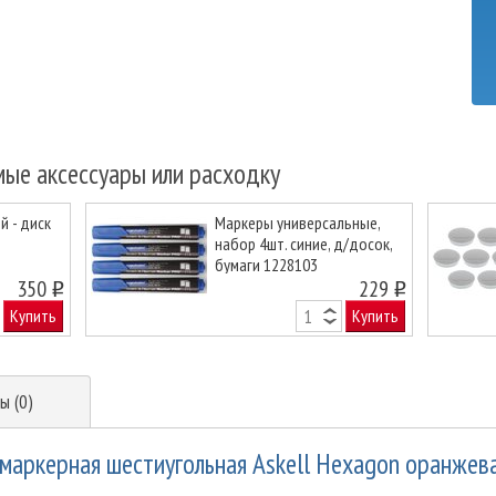
мые аксессуары или расходку
 - диск
Маркеры универсальные,
набор 4шт. синие, д/досок,
бумаги 1228103
Next
350
229
o
o
Купить
Купить
ы (0)
маркерная шестиугольная Askell Hexagon оранжевая