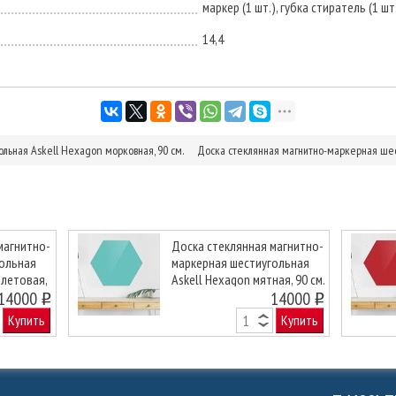
маркер (1 шт.), губка стиратель (1 шт.
14,4
льная Askell Hexagon морковная, 90 см.
Доска стеклянная магнитно-маркерная шест
магнитно-
Доска стеклянная магнитно-
гольная
маркерная шестиугольная
олетовая,
Askell Hexagon мятная, 90 см.
Next
14000
14000
o
o
Купить
Купить