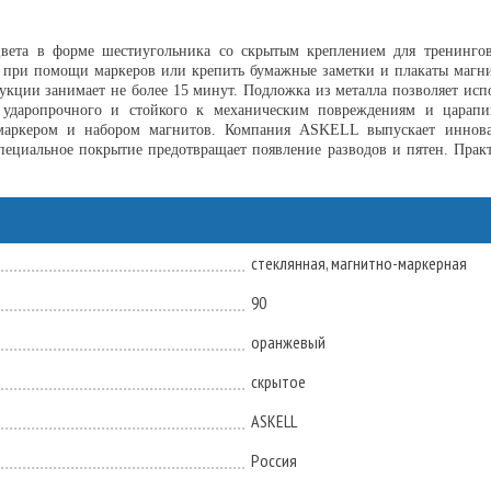
ета в форме шестиугольника со скрытым креплением для тренингов
 при помощи маркеров или крепить бумажные заметки и плакаты магнит
рукции занимает не более 15 минут. Подложка из металла позволяет исп
– ударопрочного и стойкого к механическим повреждениям и царапи
 маркером и набором магнитов. Компания ASKELL выпускает иннова
пециальное покрытие предотвращает появление разводов и пятен. Прак
стеклянная, магнитно-маркерная
90
оранжевый
скрытое
ASKELL
Россия