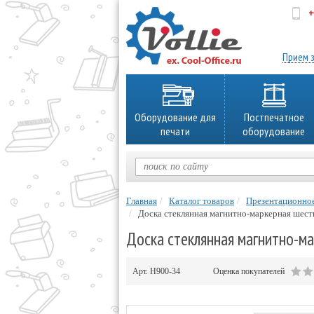
+
об
Прием з
Оборудование для
Постпечатное
печати
оборудование
Главная
Каталог товаров
Презентационно
Доска стеклянная магнитно-маркерная шести
Доска стеклянная магнитно-ма
Арт.
H900-34
Оценка покупателей