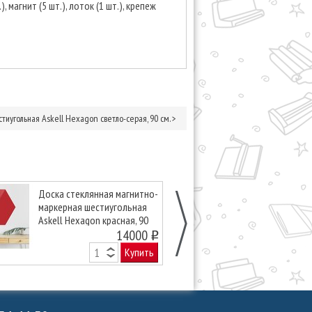
), магнит (5 шт.), лоток (1 шт.), крепеж
иугольная Askell Hexagon светло-серая, 90 см.
>
Доска стеклянная магнитно-
Доска стекля
маркерная шестиугольная
маркерная ше
Askell Hexagon красная, 90
Askell Hexago
см.
14000
см.
o
Купить