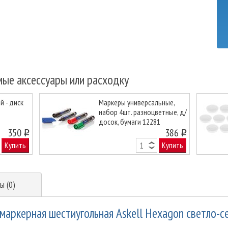
мые аксессуары или расходку
 - диск
Маркеры универсальные,
набор 4шт. разноцветные, д/
досок, бумаги 12281
Next
350
386
o
o
Купить
Купить
ы (0)
маркерная шестиугольная Askell Hexagon светло-се