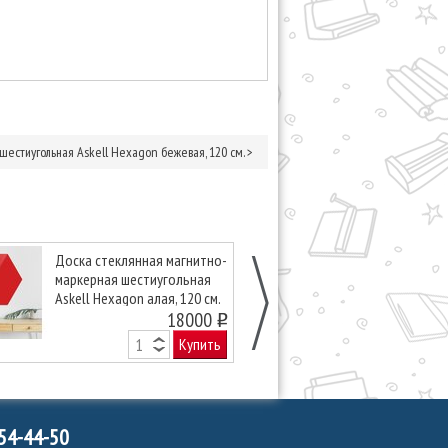
естиугольная Askell Hexagon бежевая, 120 см.
>
Доска стеклянная магнитно-
Доска стекля
маркерная шестиугольная
маркерная ше
Askell Hexagon алая, 120 см.
Askell Hexago
18000
серая, 120 см.
o
Купить
754-44-50