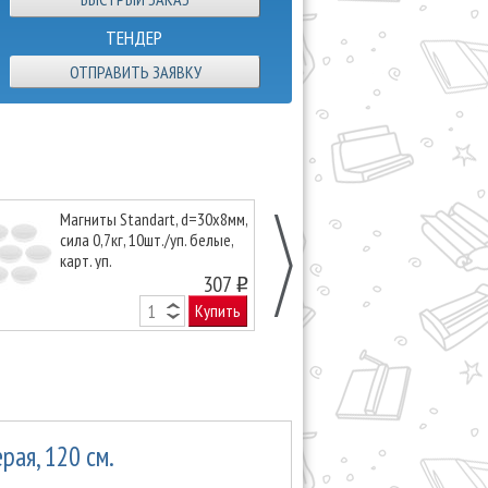
ТЕНДЕР
ОТПРАВИТЬ ЗАЯВКУ
Магниты Standart, d=30х8мм,
Магниты-смай
сила 0,7кг, 10шт./уп. белые,
8шт., желтые,
карт. уп.
16671
307
o
Купить
рая, 120 см.