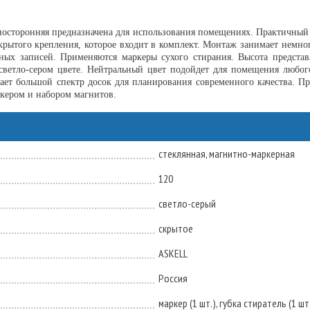
носторонняя предназначена для использования помещениях. Практичный а
крытого крепления, которое входит в комплект. Монтаж занимает немног
рных записей. Применяются маркеры сухого стирания. Высота представ
 светло-сером цвете. Нейтральный цвет подойдет для помещения любо
т большой спектр досок для планирования современного качества. Пр
ркером и набором магнитов.
стеклянная, магнитно-маркерная
120
светло-серый
скрытое
ASKELL
Россия
маркер (1 шт.), губка стиратель (1 шт.