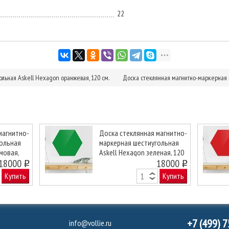
22
льная Askell Hexagon оранжевая, 120 см.
Доска стеклянная магнитно-маркерная ш
магнитно-
Доска стеклянная магнитно-
гольная
маркерная шестиугольная
мовая,
Askell Hexagon зеленая, 120
Next
18000
см.
18000
o
o
Купить
Купить
+7 (499) 
info@vollie.ru