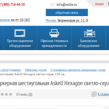
Акции
7 (499) 754-44-50
info@vollie.ru
ратный звонок
обратная связь
вонков:
пн-пт 10-18:00
Москва,
Зверинецкая ул., 12, 3Ц
Презентационное
Офисная техника и
Банковское
оборудование
принадлежности
оборудование
е оборудование
Офисные доски
Стеклянные магнитно-маркерные доски
угольная Askell Hexagon светло-серая, 120 см.
ркерная шестиугольная Askell Hexagon светло-сера
Отзывы (
0
)
К срав