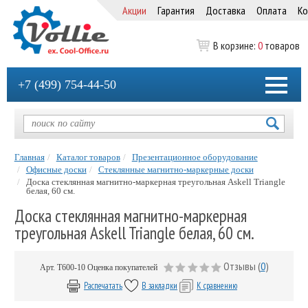
Акции
Гарантия
Доставка
Оплата
Ко
В корзине:
0
товаров
+7 (499) 754-44-50
Главная
Каталог товаров
Презентационное оборудование
Офисные доски
Стеклянные магнитно-маркерные доски
Доска стеклянная магнитно-маркерная треугольная Askell Triangle
белая, 60 см.
Доска стеклянная магнитно-маркерная
треугольная Askell Triangle белая, 60 см.
Отзывы (
0
)
Арт.
Т600-10
Оценка покупателей
Распечатать
В закладки
К сравнению