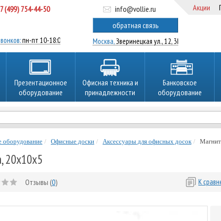
Акции
7 (499) 754-44-50
info@vollie.ru
ратный звонок
обратная связь
вонков:
пн-пт 10-18:00
Москва,
Зверинецкая ул., 12, 3Ц
Презентационное
Офисная техника и
Банковское
оборудование
принадлежности
оборудование
е оборудование
Офисные доски
Аксессуары для офисных досок
Магнит
, 20х10х5
Отзывы (
0
)
К срав