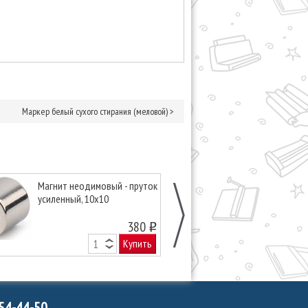
Маркер белый сухого стирания (меловой)
>
Магнит неодимовый - пруток
Магнит неоди
усиленный, 10х10
белый, 20х10
380
o
Купить
754-44-50