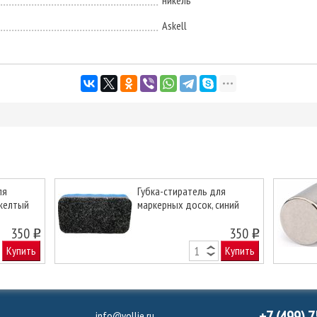
никель
Askell
ля
Губка-стиратель для
 желтый
маркерных досок, синий
Next
350
350
o
o
Купить
Купить
+7 (499) 
info@vollie.ru