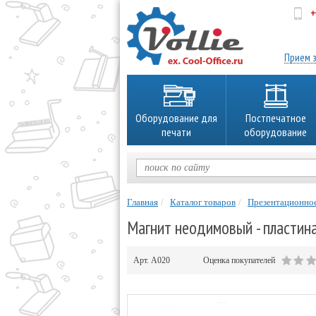
+
об
Прием з
Оборудование для
Постпечатное
печати
оборудование
Главная
Каталог товаров
Презентационно
Магнит неодимовый - пластина
Арт.
А020
Оценка покупателей