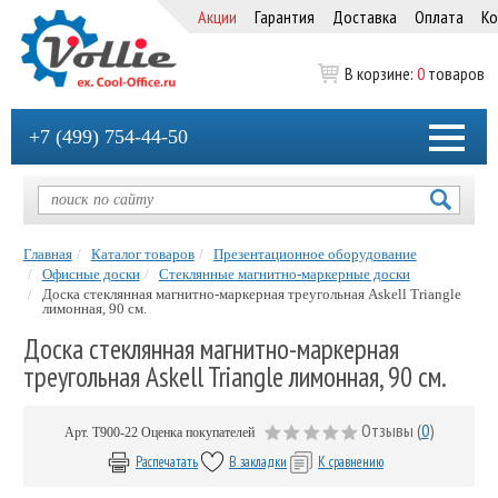
Акции
Гарантия
Доставка
Оплата
Ко
В корзине:
0
товаров
+7 (499) 754-44-50
Главная
Каталог товаров
Презентационное оборудование
Офисные доски
Стеклянные магнитно-маркерные доски
Доска стеклянная магнитно-маркерная треугольная Askell Triangle
лимонная, 90 см.
Доска стеклянная магнитно-маркерная
треугольная Askell Triangle лимонная, 90 см.
Отзывы (
0
)
Арт.
Т900-22
Оценка покупателей
Распечатать
В закладки
К сравнению