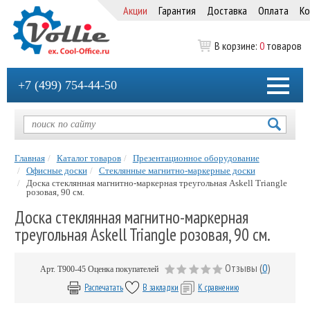
Акции
Гарантия
Доставка
Оплата
Ко
В корзине:
0
товаров
+7 (499) 754-44-50
Главная
Каталог товаров
Презентационное оборудование
Офисные доски
Стеклянные магнитно-маркерные доски
Доска стеклянная магнитно-маркерная треугольная Askell Triangle
розовая, 90 см.
Доска стеклянная магнитно-маркерная
треугольная Askell Triangle розовая, 90 см.
Отзывы (
0
)
Арт.
Т900-45
Оценка покупателей
Распечатать
В закладки
К сравнению