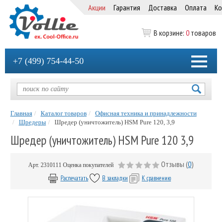
Акции
Гарантия
Доставка
Оплата
Ко
В корзине:
0
товаров
+7 (499) 754-44-50
Главная
Каталог товаров
Офисная техника и принадлежности
Шредеры
Шредер (уничтожитель) HSM Pure 120, 3,9
Шредер (уничтожитель) HSM Pure 120 3,9
Отзывы (
0
)
Арт.
2310111
Оценка покупателей
Распечатать
В закладки
К сравнению