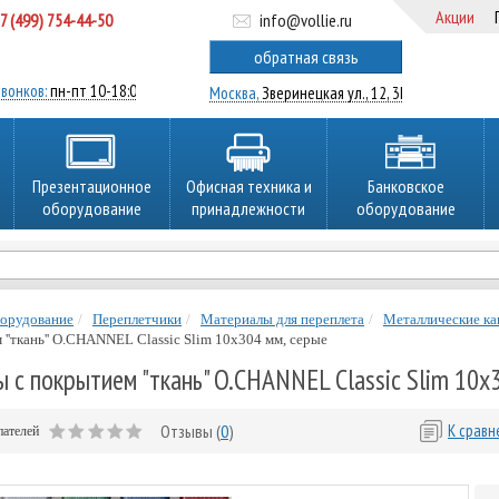
Акции
7 (499) 754-44-50
info@vollie.ru
ратный звонок
обратная связь
вонков:
пн-пт 10-18:00
Москва,
Зверинецкая ул., 12, 3Ц
Презентационное
Офисная техника и
Банковское
оборудование
принадлежности
оборудование
борудование
Переплетчики
Материалы для переплета
Металлические ка
''ткань'' O.CHANNEL Classic Slim 10х304 мм, серые
 с покрытием "ткань" O.CHANNEL Classic Slim 10х
Отзывы (
0
)
К срав
пателей