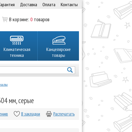
Гарантия
Доставка
Оплата
Контакты
В корзине:
0
товаров
Климатическая
Канцелярские
техника
товары
налы
304 мм, серые
нению
В закладки
Распечатать