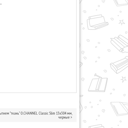
'
тием "ткань" O.CHANNEL Classic Slim 13х304 мм,
черные
>