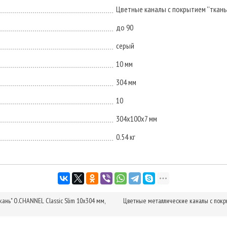
Цветные каналы с покрытием ''ткань'
до 90
серый
10 мм
304 мм
10
304х100х7 мм
0.54 кг
ань" O.CHANNEL Classic Slim 10х304 мм,
Цветные металлические каналы с покры