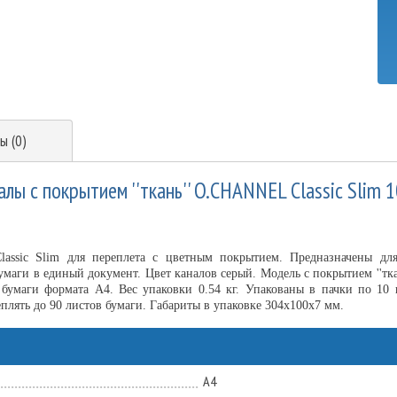
ы (0)
лы с покрытием ''ткань'' O.CHANNEL Classic Slim 
ssic Slim для переплета с цветным покрытием. Предназначены дл
маги в единый документ. Цвет каналов серый. Модель с покрытием ''тк
 бумаги формата А4. Вес упаковки 0.54 кг. Упакованы в пачки по 10 
плять до 90 листов бумаги. Габариты в упаковке 304х100х7 мм.
А4