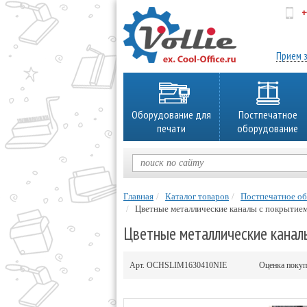
+
об
Прием з
Оборудование для
Постпечатное
печати
оборудование
Главная
Каталог товаров
Постпечатное о
Цветные металлические каналы с покрытием 
Цветные металлические каналы
Арт.
OCHSLIM1630410NIE
Оценка покуп