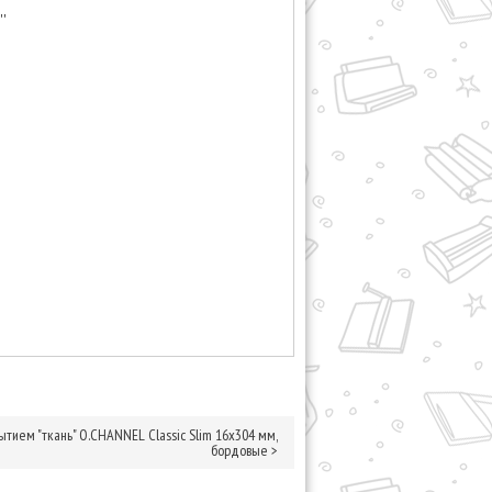
'
тием "ткань" O.CHANNEL Classic Slim 16х304 мм,
бордовые
>