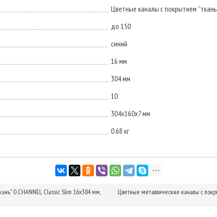
Цветные каналы с покрытием ''ткань'
до 150
синий
16 мм
304 мм
10
304х160х7 мм
0.68 кг
ань" O.CHANNEL Classic Slim 16х304 мм,
Цветные металлические каналы с покры