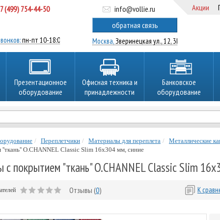
Акции
7 (499) 754-44-50
info@vollie.ru
ратный звонок
обратная связь
вонков:
пн-пт 10-18:00
Москва,
Зверинецкая ул., 12, 3Ц
Презентационное
Офисная техника и
Банковское
оборудование
принадлежности
оборудование
борудование
Переплетчики
Материалы для переплета
Металлические ка
''ткань'' O.CHANNEL Classic Slim 16х304 мм, синие
 с покрытием "ткань" O.CHANNEL Classic Slim 16х3
Отзывы (
0
)
К срав
ателей