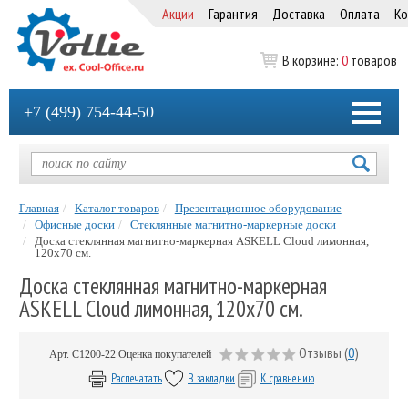
Акции
Гарантия
Доставка
Оплата
Ко
В корзине:
0
товаров
+7 (499) 754-44-50
Главная
Каталог товаров
Презентационное оборудование
Офисные доски
Стеклянные магнитно-маркерные доски
Доска стеклянная магнитно-маркерная ASKELL Cloud лимонная,
120х70 см.
Доска стеклянная магнитно-маркерная
ASKELL Cloud лимонная, 120х70 см.
Отзывы (
0
)
Арт.
C1200-22
Оценка покупателей
Распечатать
В закладки
К сравнению