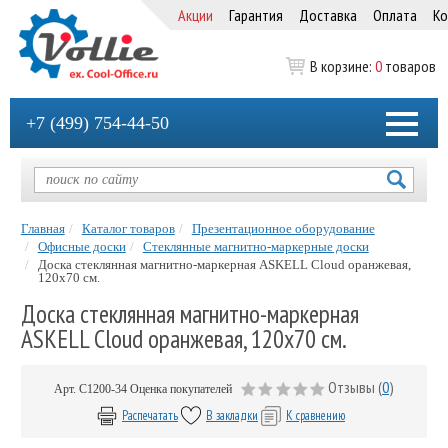
Акции
Гарантия
Доставка
Оплата
Ко
В корзине:
0
товаров
+7 (499) 754-44-50
Главная
Каталог товаров
Презентационное оборудование
Офисные доски
Стеклянные магнитно-маркерные доски
Доска стеклянная магнитно-маркерная ASKELL Cloud оранжевая,
120х70 см.
Доска стеклянная магнитно-маркерная
ASKELL Cloud оранжевая, 120х70 см.
Отзывы (
0
)
Арт.
C1200-34
Оценка покупателей
Распечатать
В закладки
К сравнению