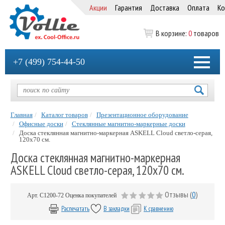
Акции
Гарантия
Доставка
Оплата
Ко
В корзине:
0
товаров
+7 (499) 754-44-50
Главная
Каталог товаров
Презентационное оборудование
Офисные доски
Стеклянные магнитно-маркерные доски
Доска стеклянная магнитно-маркерная ASKELL Cloud светло-серая,
120х70 см.
Доска стеклянная магнитно-маркерная
ASKELL Cloud светло-серая, 120х70 см.
Отзывы (
0
)
Арт.
C1200-72
Оценка покупателей
Распечатать
В закладки
К сравнению