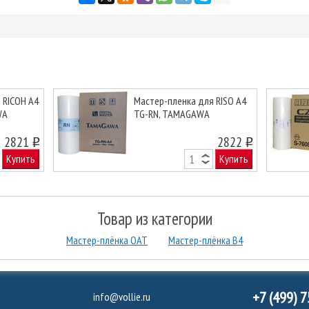
 RICOH А4
Мастер-пленка для RISO A4
WA
TG-RN, TAMAGAWA
Next
2821
2822
o
o
Купить
Купить
Товар из категории
Мастер-плёнка ОАТ
Мастер-плёнка B4
+7 (499) 
info@vollie.ru