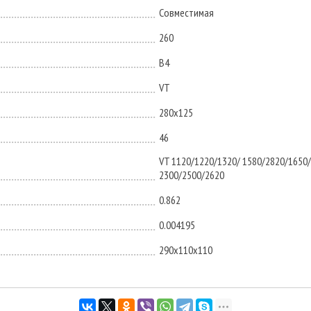
Совместимая
260
B4
VT
280х125
46
VT 1120/1220/1320/ 1580/2820/1650/
2300/2500/2620
0.862
0.004195
290х110х110