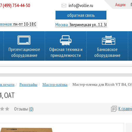
Акции
7 (499) 754-44-50
info@vollie.ru
ратный звонок
обратная связь
вонков:
пн-пт 10-18:00
Москва,
Зверинецкая ул., 12, 3Ц
Презентационное
Офисная техника и
Банковское
оборудование
принадлежности
оборудование
я печати
Ризографы
Мастер-плёнка
Мастер-пленка для Ricoh VT B4, O
4, OAT
Отзывы (
0
)
К срав