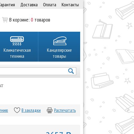
Гарантия
Доставка
Оплата
Контакты
В корзине:
0
товаров
Климатическая
Канцелярские
техника
товары
AT
нению
В закладки
Распечатать