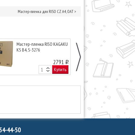
Мастер-пленка для RISO CZ А4, OAT
>
Мастер-пленка RISO KAGAKU
Мастер-пленк
KS B4, S-3276
TR/CR А4, OAT
2791
o
Купить
754-44-50