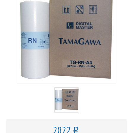
2822
o