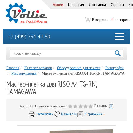
Акции
Гарантия
Доставка
Оплата
Ко
В корзине:
0
товаров
+7 (499) 754-44-50
Главная
Каталог товаров
Оборудование для печати
Ризографы
Мастер-плёнка
Мастер-пленка для RISO A4 TG-RN, TAMAGAWA
Мастер-пленка для RISO A4 TG-RN,
TAMAGAWA
Отзывы (
0
)
Арт.
1886
Оценка покупателей
Распечатать
В закладки
К сравнению