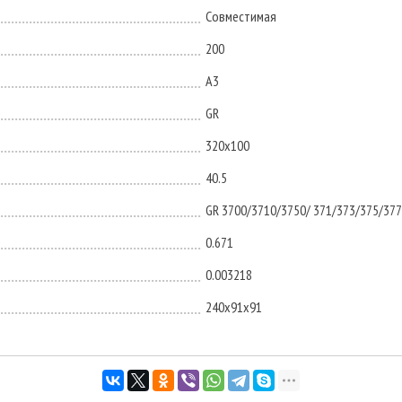
Совместимая
200
A3
GR
320x100
40.5
GR 3700/3710/3750/ 371/373/375/37
0.671
0.003218
240х91х91