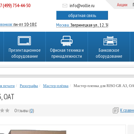
Акции
7 (499) 754-44-50
info@vollie.ru
ратный звонок
обратная связь
вонков:
пн-пт 10-18:00
Москва,
Зверинецкая ул., 12, 3Ц
Презентационное
Офисная техника и
Банковское
оборудование
принадлежности
оборудование
я печати
Ризографы
Мастер-плёнка
Мастер-пленка для RISO GR А3, O
3, OAT
Отзывы (
0
)
К срав