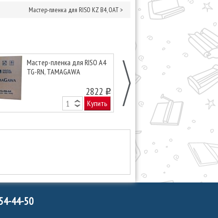
Мастер-пленка для RISO KZ B4, OAT
>
Мастер-пленка для RISO A4
Мастер-пленк
TG-RN, TAMAGAWA
KS B4, S-3276
2822
o
Купить
754-44-50