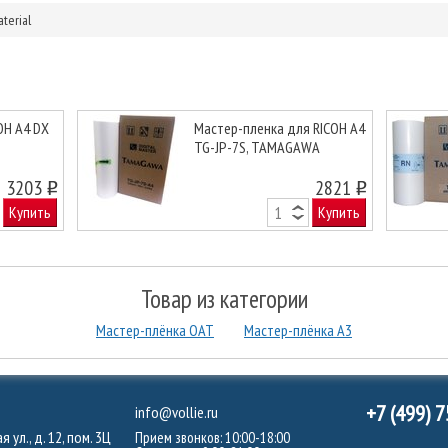
terial
OH А4 DX
Мастер-пленка для RICOH А4
TG-JP-7S, TAMAGAWA
Next
3203
2821
o
o
Купить
Купить
Товар из категории
Мастер-плёнка ОАТ
Мастер-плёнка А3
+7 (499) 
info@vollie.ru
 ул., д. 12, пом. 3Ц
Прием звонков: 10:00-18:00