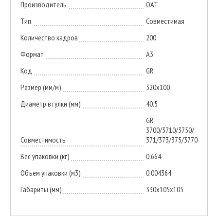
Производитель
ОАТ
Тип
Совместимая
Количество кадров
200
Формат
A3
Код
GR
Размер (мм/м)
320x100
Диаметр втулки (мм)
40.5
GR
3700/3710/3750/
Совместимость
371/373/375/3770
Вес упаковки (кг)
0.664
Объем упаковки (м3)
0.004364
Габариты (мм)
330х105х105