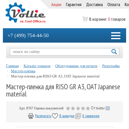
Акции
Гарантия
Доставка
Оплата
Ко
В корзине:
0
товаров
+7 (499) 754-44-50
Главная
Каталог товаров
Оборудование для печати
Ризографы
Мастер-плёнка
Мастер-пленка для RISO GR А3, OAT Japanese material
Мастер-пленка для RISO GR А3, OAT Japanese
material
Отзывы (
0
)
Арт.
8767
Оценка покупателей
Распечатать
В закладки
К сравнению